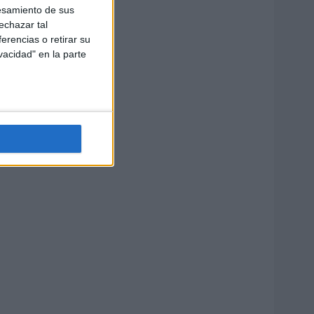
esamiento de sus
echazar tal
erencias o retirar su
vacidad" en la parte