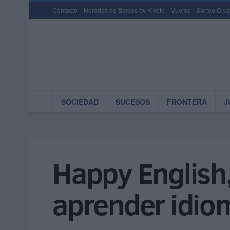
Contacto
Horarios de Barcos by Kikoto
Vuelos
Sorteo Cruz
SOCIEDAD
SUCESOS
FRONTERA
J
Happy English,
aprender idio