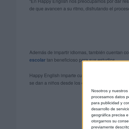
“En Happy English nos preocupamos por dar resp
de que avancen a su ritmo, disfrutando el proceso”
Además de impartir idiomas, también cuentan co
escolar
tan beneficioso para sus estudios.
Happy English imparte cursos todas las tardes, d
se dan a niños desde los cuatro años y, también,
Nosotros y nuestro
procesamos datos per
para publicidad y co
desarrollo de servici
geográfica precisa e 
otorgarnos su conse
previamente descrito