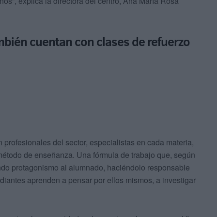
s”, explica la directora del centro, Ana María Rosa
mbién cuentan con clases de refuerzo
profesionales del sector, especialistas en cada materia,
método de enseñanza. Una fórmula de trabajo que, según
ando protagonismo al alumnado, haciéndolo responsable
udiantes aprenden a pensar por ellos mismos, a investigar