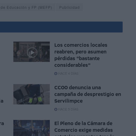
o de Educación y FP (MEFP)
Publicidad
Los comercios locales
reabren, pero asumen
pérdidas "bastante
considerables"
HACE 4 DÍAS
CCOO denuncia una
campaña de desprestigio en
ia
Servilimpce
HACE 5 DÍAS
ra
El Pleno de la Cámara de
Comercio exige medidas