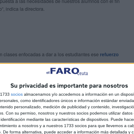
uesta a las necesidades de nuestros alumnos con el fin
, indica la directora.
n clases enfocadas a dar a los estudiantes ese
refuerzo
esde las cuatro hasta las ocho de la noche. Las clases
Su privacidad es importante para nosotros
 hay grupos de adultos.
s 1733
socios
almacenamos y/o accedemos a información en un disposit
sonales, como identificadores únicos e información estándar enviada 
ntenido personalizado, medición de publicidad y contenido, investigaci
os.
Con su permiso, nosotros y nuestros socios podemos utilizar datos 
identificación mediante las características de dispositivos. Puede hacer
ntimiento a nosotros y a nuestros 1733 socios para que llevemos a ca
. De forma alternativa, puede acceder a información más detallada y 