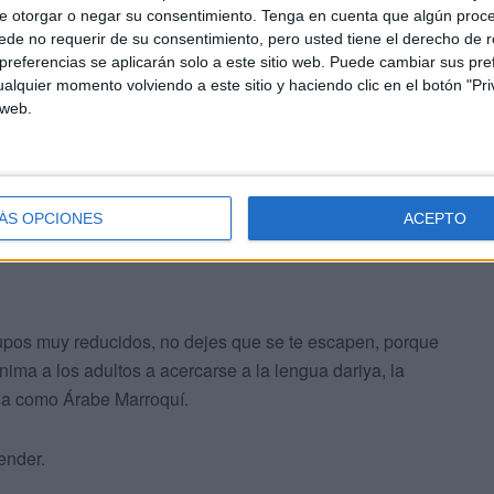
s las tardes, desde las cuatro hasta
e otorgar o negar su consentimiento.
Tenga en cuenta que algún proc
de no requerir de su consentimiento, pero usted tiene el derecho de r
referencias se aplicarán solo a este sitio web. Puede cambiar sus pref
alquier momento volviendo a este sitio y haciendo clic en el botón "Pri
 web.
ste centro ceutí solo hay que pasarse por Velarde, 32
74 372, o ponerse en contacto con su equipo a través de
de Instagram (@happy_english_ceuta).
ÁS OPCIONES
ACEPTO
rupos muy reducidos, no dejes que se te escapen, porque
ma a los adultos a acercarse a la lengua dariya, la
ida como Árabe Marroquí.
ender.