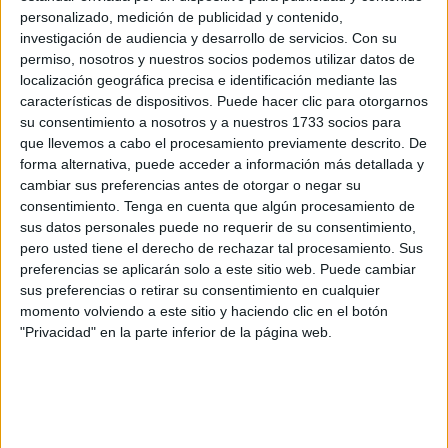
personalizado, medición de publicidad y contenido,
contrario se procedió a avisar a la empresa encargada de
investigación de audiencia y desarrollo de servicios.
Con su
trasladarla desde el arenal.
permiso, nosotros y nuestros socios podemos utilizar datos de
localización geográfica precisa e identificación mediante las
Con la práctica de la necropsia se podrá saber la causa de
características de dispositivos. Puede hacer clic para otorgarnos
su muerte. De entrada, se cree que llevaría sin vida varios
su consentimiento a nosotros y a nuestros 1733 socios para
días dado su estado de putrefacción, aunque no presenta
que llevemos a cabo el procesamiento previamente descrito. De
forma alternativa, puede acceder a información más detallada y
signos de haberse quedado enredada en redes pesqueras
cambiar sus preferencias antes de otorgar o negar su
ni tiene heridas causadas por la acción humana.
consentimiento.
Tenga en cuenta que algún procesamiento de
sus datos personales puede no requerir de su consentimiento,
pero usted tiene el derecho de rechazar tal procesamiento. Sus
preferencias se aplicarán solo a este sitio web. Puede cambiar
sus preferencias o retirar su consentimiento en cualquier
momento volviendo a este sitio y haciendo clic en el botón
"Privacidad" en la parte inferior de la página web.