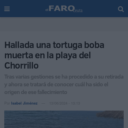
Hallada una tortuga boba
muerta en la playa del
Chorrillo
Tras varias gestiones se ha procedido a su retirada
y ahora se tratará de conocer cuál ha sido el
origen de ese fallecimiento
Por
Isabel Jiménez
13/06/2024 - 13:13