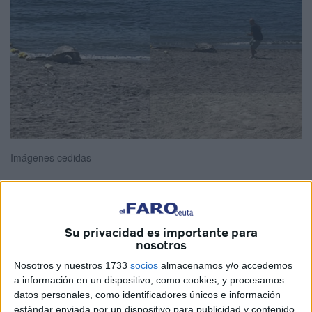
Imágenes cedidas
Operarios de Athisa han procedido a la retirada de una
Su privacidad es importante para
tortuga boba
que ha sido encontrada muerta en la
playa
nosotros
del Chorrillo
, en Ceuta.
Nosotros y nuestros 1733
socios
almacenamos y/o accedemos
a información en un dispositivo, como cookies, y procesamos
En un principio se dio aviso al
Cecam
al creerse que el
datos personales, como identificadores únicos e información
ejemplar podría estar aún con vida, pero al verificarse lo
estándar enviada por un dispositivo para publicidad y contenido