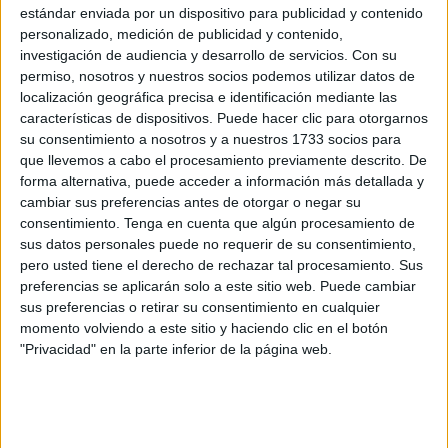
estándar enviada por un dispositivo para publicidad y contenido
Esta asociación sin ánimos de lucro cuyo trabajo está
personalizado, medición de publicidad y contenido,
orientado hacia "la promoción del consumo de frutas y
investigación de audiencia y desarrollo de servicios.
Con su
hortalizas y la divulgación de sus efectos beneficiosos
permiso, nosotros y nuestros socios podemos utilizar datos de
localización geográfica precisa e identificación mediante las
sobre la salud
” ha querido dedicar este miércoles 12 de
características de dispositivos. Puede hacer clic para otorgarnos
julio su sección de ‘Recetarios Gastronómicos’ a las dos
su consentimiento a nosotros y a nuestros 1733 socios para
ciudades autónomas.
que llevemos a cabo el procesamiento previamente descrito. De
forma alternativa, puede acceder a información más detallada y
cambiar sus preferencias antes de otorgar o negar su
consentimiento.
Tenga en cuenta que algún procesamiento de
sus datos personales puede no requerir de su consentimiento,
pero usted tiene el derecho de rechazar tal procesamiento. Sus
preferencias se aplicarán solo a este sitio web. Puede cambiar
sus preferencias o retirar su consentimiento en cualquier
momento volviendo a este sitio y haciendo clic en el botón
"Privacidad" en la parte inferior de la página web.