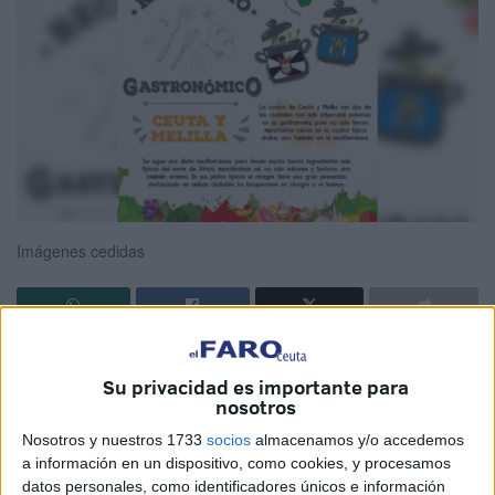
Imágenes cedidas
“
Gastronomía
influenciada por el Mediterráneo y la cocina
Su privacidad es importante para
árabe heredando ingrediente del norte de África dando un
nosotros
delicioso sabor y textura a sus platos”. Así ha descrito la
Nosotros y nuestros 1733
socios
almacenamos y/o accedemos
Asociación 5 al Día la comida de la que se puede disfrutar
a información en un dispositivo, como cookies, y procesamos
en Ceuta y
Melilla
.
datos personales, como identificadores únicos e información