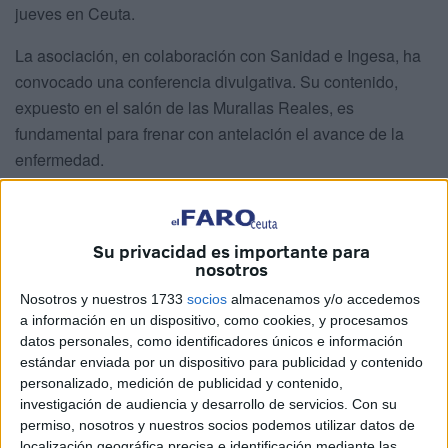
jueves en Ceuta.
La asociación, en colaboración con Sanidad e Ingesa, ha
convocado una conferencia divulgativa. Su contenido,
expuesto en el salón de las Murallas Reales, es
fundamental para frenar con antelación el avance de la
enfermedad.
Marcia Dulanto, cirujana y Pilar Bados
, patóloga del
servicio de Anatomía, han sido las encargadas de dar las
Su privacidad es importante para
pautas para estar alerta. Ambas han coincidido que
nosotros
cualquier variación ha de ser tenida en cuenta.
Nosotros y nuestros 1733
socios
almacenamos y/o accedemos
a información en un dispositivo, como cookies, y procesamos
datos personales, como identificadores únicos e información
estándar enviada por un dispositivo para publicidad y contenido
personalizado, medición de publicidad y contenido,
investigación de audiencia y desarrollo de servicios.
Con su
permiso, nosotros y nuestros socios podemos utilizar datos de
localización geográfica precisa e identificación mediante las