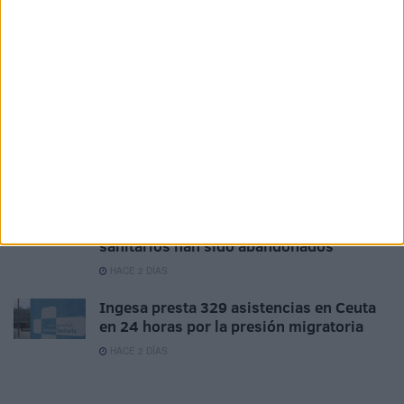
Los empleados públicos piden actualizar
la indemnización por residencia en Ceuta
HACE 16 HORAS
El Colegio de Médicos pide a Mónica
García medidas urgentes ante la
"catástrofe asistencial" en Ceuta
HACE 1 DÍA
Solidaridad carga contra la gestión del
Ingesa tras la crisis en Ceuta: "Los
sanitarios han sido abandonados"
HACE 2 DÍAS
Ingesa presta 329 asistencias en Ceuta
en 24 horas por la presión migratoria
HACE 2 DÍAS