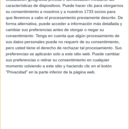
características de dispositivos. Puede hacer clic para otorgarnos
su consentimiento a nosotros y a nuestros 1733 socios para
que llevemos a cabo el procesamiento previamente descrito. De
forma alternativa, puede acceder a información más detallada y
cambiar sus preferencias antes de otorgar o negar su
consentimiento.
Tenga en cuenta que algún procesamiento de
sus datos personales puede no requerir de su consentimiento,
pero usted tiene el derecho de rechazar tal procesamiento. Sus
Ir al médico
preferencias se aplicarán solo a este sitio web. Puede cambiar
sus preferencias o retirar su consentimiento en cualquier
Todo lo que no sea un pequeño eccema o granito,
momento volviendo a este sitio y haciendo clic en el botón
cualquier modificación radical debe ser una señal para
"Privacidad" en la parte inferior de la página web.
actuar. Lo más recomendable, una vez que se ha tocado
un bulto o una coloración distinta, es
acudir al médico de
cabecera
.
La especialista del área de Cirugía general ha insistido en
que es importante hacerlo por el canal adecuado. Ha
aconsejado hacerlo a través de esta figura de confianza y