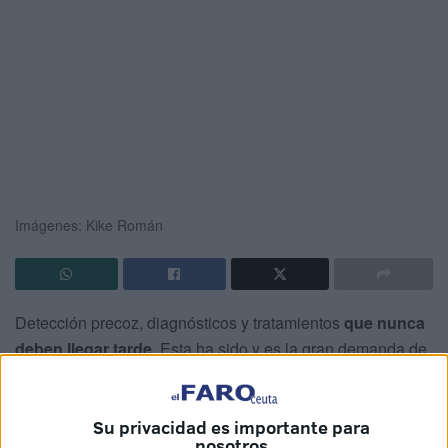
Imágenes: Kike Román
Detección precoz, diagnósticos y tratamientos
que nunca
deben llegar tarde
. Esta ha sido y es la gran demanda de
las mujeres que padecen
cáncer de mama
, una exigencia
de la que se ha hecho eco
ACMUMA
en Ceuta.
Su privacidad es importante para
La entidad, a través de la lectura de un manifiesto, ha
nosotros