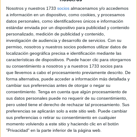
asegurado que rechaza “cualquier tipo de
limitación,
Nosotros y nuestros 1733
socios
almacenamos y/o accedemos
exclusión y discriminación
” hacia estas prácticas, en
a información en un dispositivo, como cookies, y procesamos
datos personales, como identificadores únicos e información
especial, si parten de “la residencia territorial”.
estándar enviada por un dispositivo para publicidad y contenido
personalizado, medición de publicidad y contenido,
Una reclamación resume y ampara a todas las demás, que
investigación de audiencia y desarrollo de servicios.
Con su
no es otra que el
acceso de a una sanidad de calidad
permiso, nosotros y nuestros socios podemos utilizar datos de
que siempre apueste por y para las usuarias. La atención
localización geográfica precisa e identificación mediante las
individual y personalizada ha sido otra de sus peticiones,
características de dispositivos. Puede hacer clic para otorgarnos
primordial para asegurar un viaje lo más llevadero posible
su consentimiento a nosotros y a nuestros 1733 socios para
que llevemos a cabo el procesamiento previamente descrito. De
para las afectadas.
forma alternativa, puede acceder a información más detallada y
cambiar sus preferencias antes de otorgar o negar su
Metástasis
consentimiento.
Tenga en cuenta que algún procesamiento de
sus datos personales puede no requerir de su consentimiento,
ACMUMA también ha puesto el foco en las que
pero usted tiene el derecho de rechazar tal procesamiento. Sus
preferencias se aplicarán solo a este sitio web. Puede cambiar
desarrollan metástasis en algún punto del proceso. Ellas
sus preferencias o retirar su consentimiento en cualquier
son imprescindibles para la asociación y más aún lo es no
momento volviendo a este sitio y haciendo clic en el botón
dejarlas a un lado a pesar de la complicación sobrevenida.
"Privacidad" en la parte inferior de la página web.