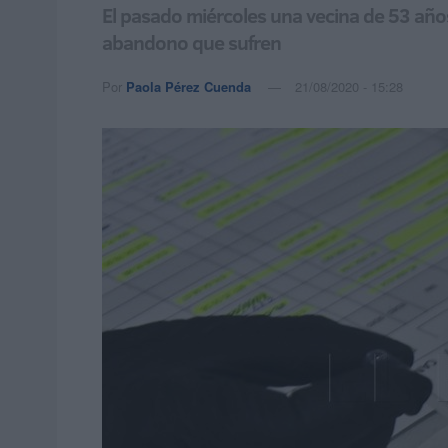
El pasado miércoles una vecina de 53 años
abandono que sufren
Por
Paola Pérez Cuenda
21/08/2020 - 15:28