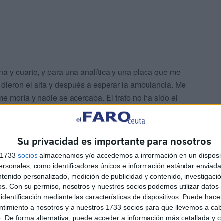
una y cuarto, y para una analítica y una placa que me
e dieron el alta y después a esperar la ambulancia. Me
 moría y nadie se acercaba. El trato no ha sido el
 algo mejor porque trabajo en el hospital. Podría haber
ero no lo hice. Debería de haber un poco más de
ros y como si fuésemos unos apestados. Deberían
Su privacidad es importante para nosotros
n perro”, comenta emocionada.
s 1733
socios
almacenamos y/o accedemos a información en un disposit
sonales, como identificadores únicos e información estándar enviada 
os confinados en casa cuando “todos los demás han dado
ntenido personalizado, medición de publicidad y contenido, investigaci
os.
Con su permiso, nosotros y nuestros socios podemos utilizar datos 
. “No tengo la culpa de haberlo cogido. Esto es un virus
identificación mediante las características de dispositivos. Puede hacer
no las personas. No nos hemos ido ni de juerga ni de
ntimiento a nosotros y a nuestros 1733 socios para que llevemos a ca
ado ahí. El virus sigue aunque parezca que no”, explica.
. De forma alternativa, puede acceder a información más detallada y 