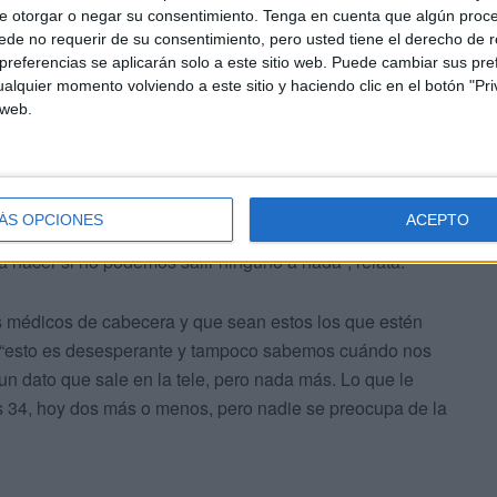
e otorgar o negar su consentimiento.
Tenga en cuenta que algún proc
de no requerir de su consentimiento, pero usted tiene el derecho de r
referencias se aplicarán solo a este sitio web. Puede cambiar sus pref
alquier momento volviendo a este sitio y haciendo clic en el botón "Pri
 web.
encerrados en su propia casa en una habitación. “Mi
le. Ahora tengo que encargarme yo y estoy enferma. Si yo
ÁS OPCIONES
ACEPTO
e a atenderle y ahora ya tampoco hay voluntarios para
 hacer si no podemos salir ninguno a nada”, relata.
s médicos de cabecera y que sean estos los que estén
 “esto es desesperante y tampoco sabemos cuándo nos
un dato que sale en la tele, pero nada más. Lo que le
s 34, hoy dos más o menos, pero nadie se preocupa de la