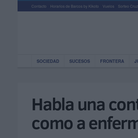
Contacto
Horarios de Barcos by Kikoto
Vuelos
Sorteo Cruz
SOCIEDAD
SUCESOS
FRONTERA
J
Habla una con
como a enferm