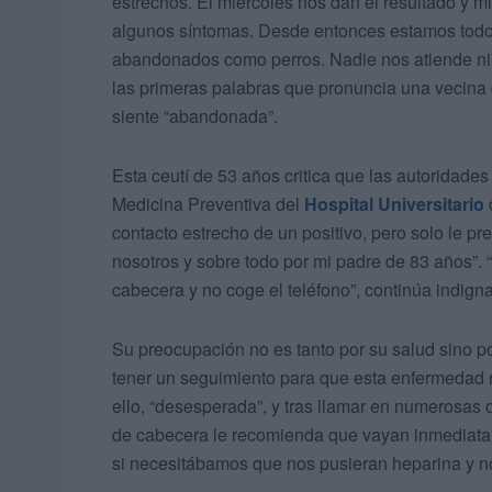
estrechos. El miércoles nos dan el resultado y 
algunos síntomas. Desde entonces estamos todo
abandonados como perros. Nadie nos atiende ni n
las primeras palabras que pronuncia una vecina
siente “abandonada”.
Esta ceutí de 53 años critica que las autoridades
Medicina Preventiva del
Hospital Universitario
contacto estrecho de un positivo, pero solo le pr
nosotros y sobre todo por mi padre de 83 años”.
cabecera y no coge el teléfono”, continúa indign
Su preocupación no es tanto por su salud sino p
tener un seguimiento para que esta enfermedad no
ello, “desesperada”, y tras llamar en numerosas 
de cabecera le recomienda que vayan inmediatame
si necesitábamos que nos pusieran heparina y no