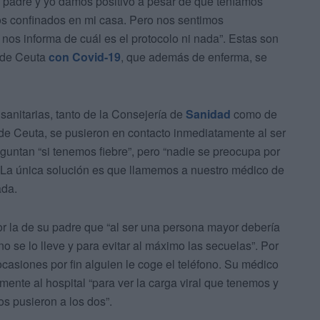
mi padre y yo damos positivo a pesar de que teníamos
s confinados en mi casa. Pero nos sentimos
os informa de cuál es el protocolo ni nada”. Estas son
 de Ceuta
con Covid-19
, que además de enferma, se
 sanitarias, tanto de la Consejería de
Sanidad
como de
de Ceuta, se pusieron en contacto inmediatamente al ser
eguntan “si tenemos fiebre”, pero “nadie se preocupa por
 “La única solución es que llamemos a nuestro médico de
ada.
or la de su padre que “al ser una persona mayor debería
 se lo lleve y para evitar al máximo las secuelas”. Por
ocasiones por fin alguien le coge el teléfono. Su médico
nte al hospital “para ver la carga viral que tenemos y
s pusieron a los dos”.