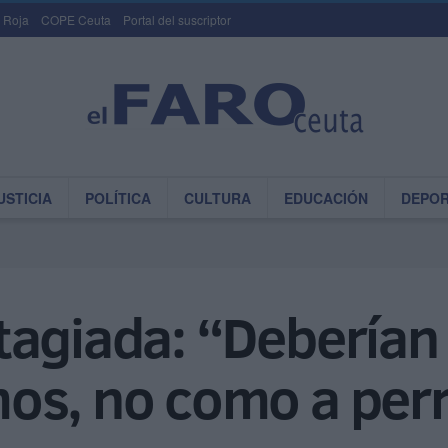
 Roja
COPE Ceuta
Portal del suscriptor
USTICIA
POLÍTICA
CULTURA
EDUCACIÓN
DEPO
tagiada: “Deberían 
os, no como a per