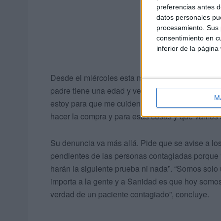
preferencias antes d
datos personales pue
procesamiento. Sus p
consentimiento en cu
inferior de la página
Desde el miércoles esta mujer y su padre están 
padre tiene una edad y venía una chica a cuidar
M
estoy para que me cuiden a mí. Ya no viene nadi
hacer la compra y para esas cosas y qué vamos a
Su denuncia va más allá. Pide que se avise a lo
pendientes de las personas contagiadas porque
harán la siguiente prueba ni nada”. “Somos solo 
importa a la gente y a Sanidad es que hoy somo
verdad de un paciente contagiado”, concluye.