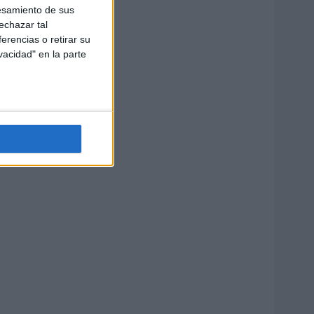
esamiento de sus
echazar tal
erencias o retirar su
vacidad" en la parte