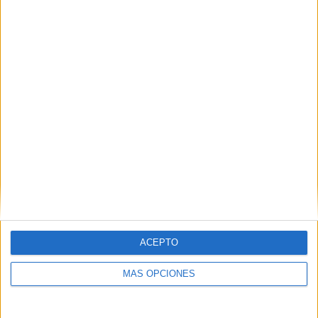
entendimiento que es un clamor”, ha reivindicado.
Tags:
Gobierno de Ceuta
Juan Vivas
ACEPTO
Partido Popular (PP)
Partido Socialista Obrero Español (PSOE)
MÁS OPCIONES
Pleno de la Asamblea de Ceuta
Presupuestos de la Ciudad