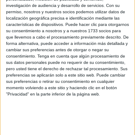
extraparlamentarias presentadas al proyecto de
investigación de audiencia y desarrollo de servicios.
Con su
Presupuestos
de la
Ciudad
para 2024 que apoyó a
permiso, nosotros y nuestros socios podemos utilizar datos de
finales de noviembre.
localización geográfica precisa e identificación mediante las
características de dispositivos. Puede hacer clic para otorgarnos
Durante su intervención ha reclamado una vez más al
PP
su consentimiento a nosotros y a nuestros 1733 socios para
llevar más allá su relación de “entendimiento” y ser un
que llevemos a cabo el procesamiento previamente descrito. De
forma alternativa, puede acceder a información más detallada y
“referente” de cohabitación en un
gobierno de coalición.
cambiar sus preferencias antes de otorgar o negar su
consentimiento.
Tenga en cuenta que algún procesamiento de
“Votamos abstención porque somos plenamente
sus datos personales puede no requerir de su consentimiento,
conscientes de que nuestro voto determina el futuro de
pero usted tiene el derecho de rechazar tal procesamiento. Sus
nuestros ciudadanos, de los de Reyes Católicos y de los
preferencias se aplicarán solo a este sitio web. Puede cambiar
del Revellín, porque la minoría hay que ejercerla desde la
sus preferencias o retirar su consentimiento en cualquier
momento volviendo a este sitio y haciendo clic en el botón
responsabilidad”, ha afirmado el secretario general del
"Privacidad" en la parte inferior de la página web.
PSOE,
que a principios de mes amenazó con votar en
contra si el
PP no aceptaba gobernar con su partido
en
coalición.