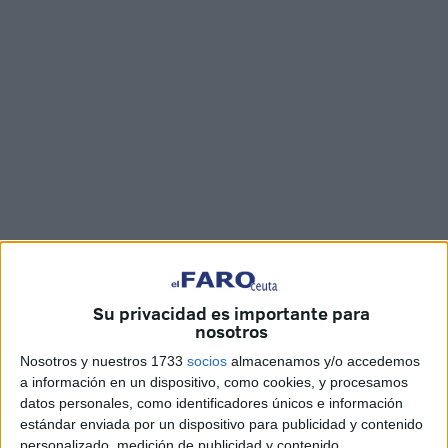
Fotos: Quino / Vídeo: Joaquín Viera y Juan Mosquera
Su privacidad es importante para
nosotros
El portavoz del Grupo Parlamentario Socialista en la
Nosotros y nuestros 1733
socios
almacenamos y/o accedemos
Asamblea de Ceuta
, Juan Gutiérrez, ha utilizado para
a información en un dispositivo, como cookies, y procesamos
justificar su abstención
de este miércoles el turno en el
datos personales, como identificadores únicos e información
que debía fijar posición sobre las reclamaciones
estándar enviada por un dispositivo para publicidad y contenido
personalizado, medición de publicidad y contenido,