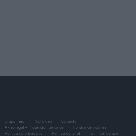
Grupo Faro
Publicidad
Contacto
Aviso legal – Protección de datos
Política de cookies
Política de privacidad
Política editorial
Términos de uso