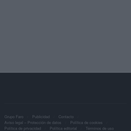
Grupo Faro
Publicidad
Contacto
Aviso legal – Protección de datos
Política de cookies
Política de privacidad
Política editorial
Términos de uso