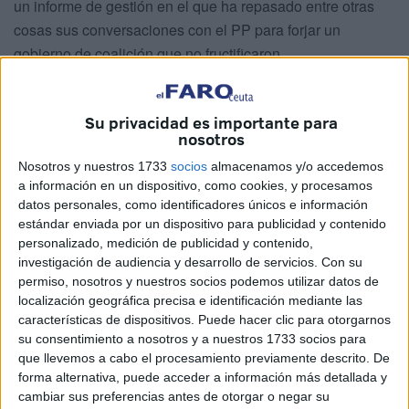
un informe de gestión en el que ha repasado entre otras
cosas sus conversaciones con el PP para forjar un
gobierno de coalición que no fructificaron.
Ha dicho que nunca ocultó a la Ejecutiva Federal, que vetó
ese acuerdo cuando apareció en la prensa nacional, que
Su privacidad es importante para
nosotros
estaba cocinando con Vivas una entente con consejerías y
empresas municipales para los suyos.
Nosotros y nuestros 1733
socios
almacenamos y/o accedemos
a información en un dispositivo, como cookies, y procesamos
“No doy un paso sin que lo sepa Ferraz”, ha dejado claro
datos personales, como identificadores únicos e información
ante los asistentes al cónclave el también líder de la
estándar enviada por un dispositivo para publicidad y contenido
personalizado, medición de publicidad y contenido,
oposición en la Asamblea, que
tras perder un escaño
y
investigación de audiencia y desarrollo de servicios.
Con su
1.500 votos en mayo con respecto a 2019 ha explicado los
permiso, nosotros y nuestros socios podemos utilizar datos de
pilares que sustentan su
negociación en curso con el
localización geográfica precisa e identificación mediante las
Ejecutivo
de Vivas sobre los Presupuestos de la
Ciudad
características de dispositivos. Puede hacer clic para otorgarnos
su consentimiento a nosotros y a nuestros 1733 socios para
para 2024.
que llevemos a cabo el procesamiento previamente descrito. De
forma alternativa, puede acceder a información más detallada y
cambiar sus preferencias antes de otorgar o negar su