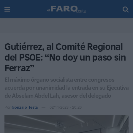
Gutiérrez, al Comité Regional
del PSOE: “No doy un paso sin
Ferraz”
El máximo órgano socialista entre congresos
acuerda por unanimidad la entrada en su Ejecutiva
de Abselam Abdel Lah, asesor del delegado
Por
Gonzalo Testa
02/11/2023 - 20:26