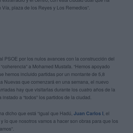
an Vía, plaza de los Reyes y Los Remedios”.
al PSOE por los nulos avances con la construcción del
dido “coherencia” a Mohamed Mustafa. “Hemos apoyado
e hemos incluido partidas por un montante de 5,8
asas Nuevas que comenzará en una semana, el nuevo
riadas hay que visitarlas durante los cuatro años de la
instado a “todos” los partidos de la ciudad.
n ha dicho que está “igual que Hadú,
Juan Carlos I
, el
, y lo que nosotros vamos a hacer son obras para que los
tamos”.