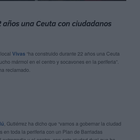
2 años una Ceuta con ciudadanos
 local
Vivas
“ha construido durante 22 años una Ceuta
ho mármol en el centro y socavones en la periferia”.
 ha reclamado.
dú
, Gutiérrez ha dicho que “vamos a gobernar la ciudad
 en toda la periferia con un Plan de Barriadas
 extrarradio y el centro, con esta ciudad dual que ha