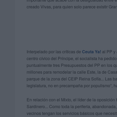
creado Vivas, para quien solo parece existir Gr
Interpelado por las críticas de
Ceuta Ya!
al PP y 
centro cívico del Príncipe, el socialista ha pe
puntualmente tres Presupuestos del PP en los qu
millones para remodelar la calle Este, la de C
parque de la zona del CEIP Reina Sofía... Las bar
legislatura, no en precampaña por populismo”, ha 
En relación con el Mixto, el líder de la oposició
Sardinero... Como toda la periferia, abandonada
vecinos tengan los servicios básicos que necesi