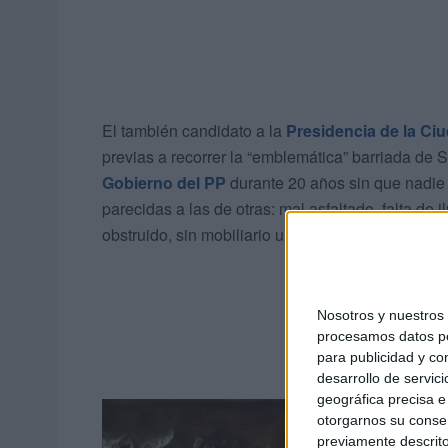
El también candidato a la
Presidencia de la Ci
previas a recorrer la “emblemática” barriada d
Gobierno del PP
durante 20 años sin que nadie 
parecidas a las de otras: mal asfaltado, falta de
obstruido, sin mobiliario urbano...”, ha repasado.
Nosotros y nuestro
procesamos datos per
para publicidad y co
desarrollo de servici
geográfica precisa e 
otorgarnos su conse
previamente descrito