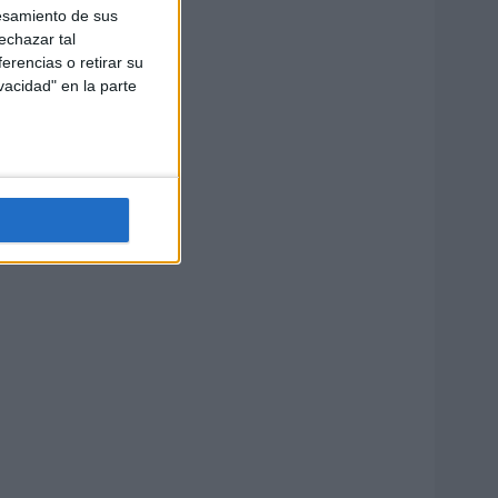
esamiento de sus
echazar tal
erencias o retirar su
vacidad" en la parte