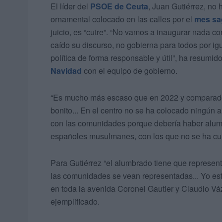
El líder del
PSOE de Ceuta
, Juan Gutiérrez, no
ornamental colocado en las calles por el
mes sa
juicio, es “cutre”. “No vamos a inaugurar nada c
caído su discurso, no gobierna para todos por ig
política de forma responsable y útil”, ha resumid
Navidad
con el equipo de gobierno.
“Es mucho más escaso que en 2022 y comparad
bonito... En el centro no se ha colocado ningún
con las comunidades porque debería haber alumb
españoles musulmanes, con los que no se ha cump
Para Gutiérrez “el alumbrado tiene que represent
las comunidades se vean representadas... Yo este
en toda la avenida Coronel Gautier y Claudio Váz
ejemplificado.