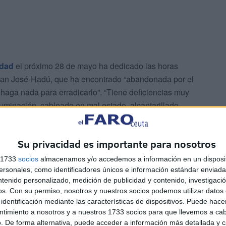
udad
el próximo 28 de mayo ha dedicado las horas
e San José-Hadú, que ha encontrado “abandonada por el
haga nada para erradicarlo”. “Tiene deficiencias muy
 iluminación, cableado en mal estado, alcantarillado
Su privacidad es importante para nosotros
s 1733
socios
almacenamos y/o accedemos a información en un disposit
sonales, como identificadores únicos e información estándar enviada 
ntenido personalizado, medición de publicidad y contenido, investigaci
os.
Con su permiso, nosotros y nuestros socios podemos utilizar datos 
identificación mediante las características de dispositivos. Puede hacer
ntimiento a nosotros y a nuestros 1733 socios para que llevemos a ca
. De forma alternativa, puede acceder a información más detallada y 