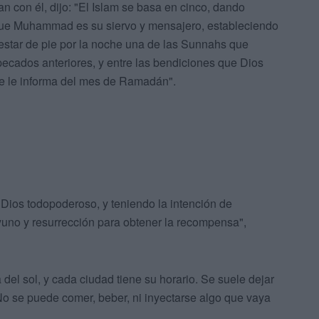
an con él, dijo: "El Islam se basa en cinco, dando
que Muhammad es su siervo y mensajero, estableciendo
 estar de pie por la noche una de las Sunnahs que
 pecados anteriores, y entre las bendiciones que Dios
e le informa del mes de Ramadán".
a Dios todopoderoso, y teniendo la intención de
yuno y resurrección para obtener la recompensa",
del sol, y cada ciudad tiene su horario. Se suele dejar
No se puede comer, beber, ni inyectarse algo que vaya