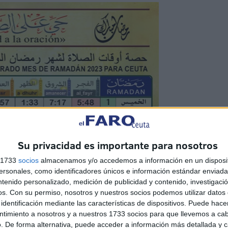
Su privacidad es importante para nosotros
s 1733
socios
almacenamos y/o accedemos a información en un disposit
sonales, como identificadores únicos e información estándar enviada 
ntenido personalizado, medición de publicidad y contenido, investigaci
os.
Con su permiso, nosotros y nuestros socios podemos utilizar datos 
identificación mediante las características de dispositivos. Puede hacer
ntimiento a nosotros y a nuestros 1733 socios para que llevemos a ca
. De forma alternativa, puede acceder a información más detallada y 