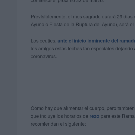
comience el próximo 23 de marzo.
Previsiblemente, el mes sagrado durará 29 días est
Ayuno​ o Fiesta de la Ruptura del Ayuno), será el 2
Los ceutíes,
ante el inicio inminente del ramad
los amigos estas fechas tan especiales dejando a
coronavirus.
Como hay que alimentar el cuerpo, pero también e
que incluye los horarios de
rezo
para este Ramadá
recomiendan el siguiente: