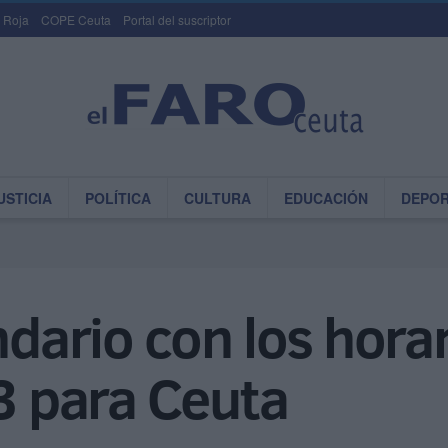
 Roja
COPE Ceuta
Portal del suscriptor
USTICIA
POLÍTICA
CULTURA
EDUCACIÓN
DEPO
ndario con los hora
 para Ceuta