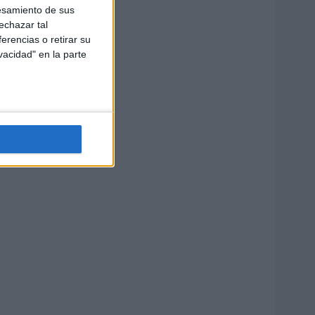
esamiento de sus
echazar tal
erencias o retirar su
vacidad" en la parte