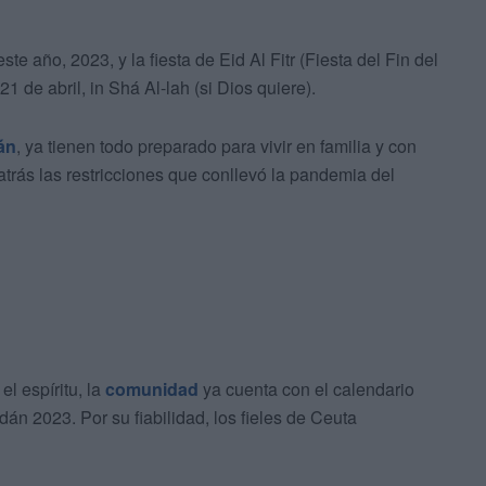
e año, 2023, y la fiesta de Eid Al Fitr (Fiesta del Fin del
1 de abril, in Shá Al-lah (si Dios quiere).
án
, ya tienen todo preparado para vivir en familia y con
trás las restricciones que conllevó la pandemia del
l espíritu, la
comunidad
ya cuenta con el calendario
n 2023. Por su fiabilidad, los fieles de Ceuta