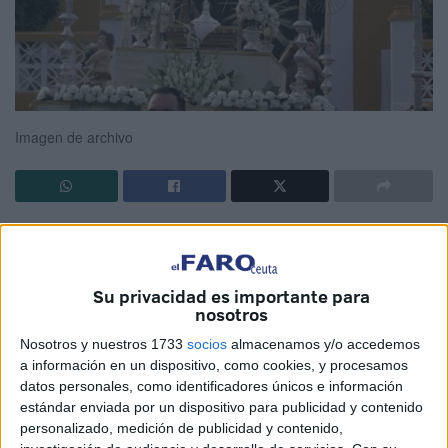
Imagen de archivo
La
Vicaría General de Ceuta
ha hecho la invitación oficial
a toda la comunidad cristiana y al pueblo ceutí a participar
en los actos de la
Solemnidad del Corpus Christi
, que se
Su privacidad es importante para
celebrará el próximo
domingo 7 de junio de 2026
.
nosotros
Nosotros y nuestros 1733
socios
almacenamos y/o accedemos
Esta conmemoración, en la que la Iglesia testimonia la
a información en un dispositivo, como cookies, y procesamos
presencia viva de Jesucristo en la Eucaristía, tiene este
datos personales, como identificadores únicos e información
año un matiz especial. Y es que La celebración de este
estándar enviada por un dispositivo para publicidad y contenido
personalizado, medición de publicidad y contenido,
año coincide con el
viaje apostólico de Su Santidad el