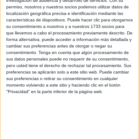
investigación de audiencia y desarrollo de servicios.
Con su
Papa León XIV a España
.
permiso, nosotros y nuestros socios podemos utilizar datos de
localización geográfica precisa e identificación mediante las
Es por ello que desde la ciudad autónoma se busca
características de dispositivos. Puede hacer clic para otorgarnos
fomentar una unión espiritual con el Santo Padre,
su consentimiento a nosotros y a nuestros 1733 socios para
renovando la comunión con la Iglesia universal a través de
que llevemos a cabo el procesamiento previamente descrito. De
la oración y la esperanza.
forma alternativa, puede acceder a información más detallada y
cambiar sus preferencias antes de otorgar o negar su
consentimiento.
Tenga en cuenta que algún procesamiento de
Programa de actos y cultos en
sus datos personales puede no requerir de su consentimiento,
honor al Santísimo
pero usted tiene el derecho de rechazar tal procesamiento. Sus
preferencias se aplicarán solo a este sitio web. Puede cambiar
sus preferencias o retirar su consentimiento en cualquier
Para conmemorar esta fecha tan señalada, la Vicaría ha
momento volviendo a este sitio y haciendo clic en el botón
diseñado un calendario de actividades que darán
"Privacidad" en la parte inferior de la página web.
comienzo desde el primer día del mes de junio:
Lunes 1 de junio.
A las 18:00 horas se celebrará la
Conferencia de Cáritas
, seguida a las 21:00 horas
por la presentación oficial del
Cartel del Corpus
,
ambos actos en la
Parroquia Santa María de África
.