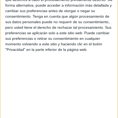
llevaba poco más de 2 kilos de esta sustancia narcótica
forma alternativa, puede acceder a información más detallada y
adosados al cuerpo.
cambiar sus preferencias antes de otorgar o negar su
consentimiento.
Tenga en cuenta que algún procesamiento de
El detenido ha sido acusado de un delito contra la salud
sus datos personales puede no requerir de su consentimiento,
pública del que deberá responder ante instancia judicial,
pero usted tiene el derecho de rechazar tal procesamiento. Sus
preferencias se aplicarán solo a este sitio web. Puede cambiar
quedando además intervenida la droga que será destinada
sus preferencias o retirar su consentimiento en cualquier
al Área de Sanidad para su pesaje, análisis y posterior
momento volviendo a este sitio y haciendo clic en el botón
destrucción.
"Privacidad" en la parte inferior de la página web.
En los últimos meses se está detectando un mayor intento
de pase de drogas, ocultas bien en dobles fondos de
vehículos o bien, como ha sido el caso, en el interior de los
organismos de las personas o adosada al cuerpo. Son
vías más explotadas ante la presión que se ejerce sobre
las narcolanchas en el Estrecho.
Tags:
Drogas
Guardia Civil