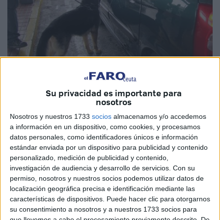
Archivo
Su privacidad es importante para
nosotros
Nosotros y nuestros 1733
socios
almacenamos y/o accedemos
a información en un dispositivo, como cookies, y procesamos
Agentes de la
Guardia Civil
detuvieron ayer a un
militar
datos personales, como identificadores únicos e información
estándar enviada por un dispositivo para publicidad y contenido
con poco más de
2 kilos de hachís
adosado al cuerpo,
personalizado, medición de publicidad y contenido,
para de esta manera pretender el traslado de la sustancia
investigación de audiencia y desarrollo de servicios.
Con su
estupefaciente desde Ceuta a la Península. En un servicio
permiso, nosotros y nuestros socios podemos utilizar datos de
rutinario llevado a cabo por los componentes del Instituto
localización geográfica precisa e identificación mediante las
Armado se procedió a la detección de este intento de pase
características de dispositivos. Puede hacer clic para otorgarnos
su consentimiento a nosotros y a nuestros 1733 socios para
y posterior inspección, comprobándose que el detenido
que llevemos a cabo el procesamiento previamente descrito. De