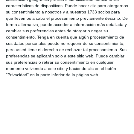
una reunión el propio presidente
Juan Vivas
.
características de dispositivos. Puede hacer clic para otorgarnos
su consentimiento a nosotros y a nuestros 1733 socios para
“Pedimos su traslado a otro lugar más adecuado para que
que llevemos a cabo el procesamiento previamente descrito. De
los menores puedan salir a pasear con absoluta
forma alternativa, puede acceder a información más detallada y
cambiar sus preferencias antes de otorgar o negar su
tranquilidad, lo que actualmente, por desgracia, no ocurre.
consentimiento.
Tenga en cuenta que algún procesamiento de
El presidente Vivas nos informó que este traslado ya está
sus datos personales puede no requerir de su consentimiento,
en estudio dentro de un proyecto de colaboración con el
pero usted tiene el derecho de rechazar tal procesamiento. Sus
Gobierno de la Nación”,
explica el sindicato
, que ha
preferencias se aplicarán solo a este sitio web. Puede cambiar
sus preferencias o retirar su consentimiento en cualquier
pedido la mayor urgencia en la realización de este
momento volviendo a este sitio y haciendo clic en el botón
proyecto en beneficio de los menores y de los propios
"Privacidad" en la parte inferior de la página web.
trabajadores.
Así se abordó en la reunión mantenida con Vivas y en la
que participaron los responsables de la Sección Sindical
de UGT Servicios Públicos, Juan Francisco Vega,
secretario del Sector de Administración Local y presidente
de la Junta de Personal y Antonio Ramírez, secretario
general de la Sección Sindical, junto con Juan Gutiérrez,