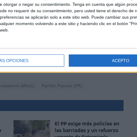
e otorgar o negar su consentimiento.
Tenga en cuenta que algún proc
rechos de la farola del barrio de su dirigente,
Caballas
de no requerir de su consentimiento, pero usted tiene el derecho de r
u desgobierno... mientras a nuestro lado se pega, se
referencias se aplicarán solo a este sitio web. Puede cambiar sus pref
tido Popular lo avala
visionando sus cámaras
.
alquier momento volviendo a este sitio y haciendo clic en el botón "Pri
 web.
ÁS OPCIONES
ACEPTO
Ciudadanía (MDyC)
Partido Popular (PP)
El PP exige más policías en
o
las barriadas y un refuerzo
urgente de Extranjería