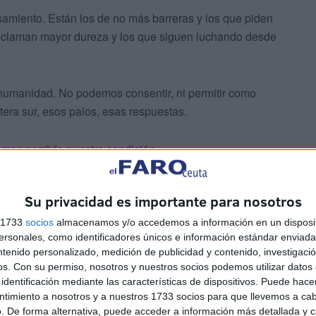
samiento. Están los de no más barreras y los que piden
reclaman mayor dureza y los que siguen luchando desde
 humanidad. No podemos consentir, ni permitir como
ntera sur, esos palos, esas respuestas.
mos perdido nuestra condición.
Su privacidad es importante para nosotros
s 1733
socios
almacenamos y/o accedemos a información en un disposit
sonales, como identificadores únicos e información estándar enviada 
ntenido personalizado, medición de publicidad y contenido, investigaci
 esta opinión. Quizá esperando una reacción política o
os.
Con su permiso, nosotros y nuestros socios podemos utilizar datos 
Celebramos la falsa
Navidad
en una frontera sur en la que
identificación mediante las características de dispositivos. Puede hacer
ntimiento a nosotros y a nuestros 1733 socios para que llevemos a ca
. De forma alternativa, puede acceder a información más detallada y 