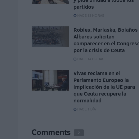
partidos
HACE 13 HORAS
Robles, Marlaska, Bolaños
Albares solicitan
comparecer en el Congres
por la crisis de Ceuta
HACE 14 HORAS
Vivas reclama en el
Parlamento Europeo la
implicación de la UE para
que Ceuta recupere la
normalidad
HACE 1 DÍA
Comments
2