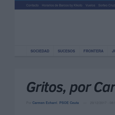
Contacto
Horarios de Barcos by Kikoto
Vuelos
Sorteo Cruz
SOCIEDAD
SUCESOS
FRONTERA
J
Gritos, por Ca
Por
Carmen Echarri
,
PSOE Ceuta
29/12/2017 - 08: