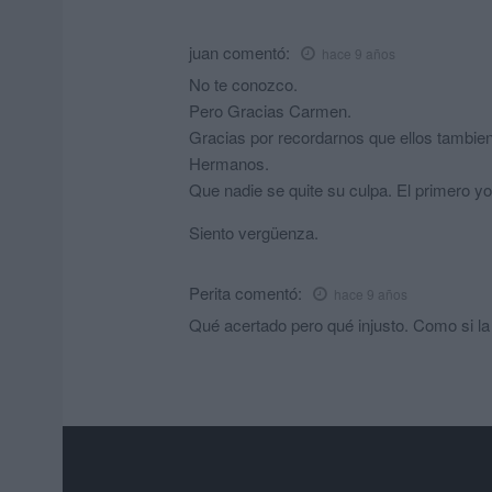
juan
comentó:
hace 9 años
No te conozco.
Pero Gracias Carmen.
Gracias por recordarnos que ellos tambie
Hermanos.
Que nadie se quite su culpa. El primero yo
Siento vergüenza.
Perita
comentó:
hace 9 años
Qué acertado pero qué injusto. Como si la