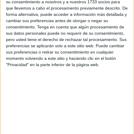
su consentimiento a nosotros y a nuestros 1733 socios para
encargado del proyecto, a la Agencia Marroquí de Prensa
que llevemos a cabo el procesamiento previamente descrito. De
(MAP).
forma alternativa, puede acceder a información más detallada y
cambiar sus preferencias antes de otorgar o negar su
“Se han renovado todos los espacios interiores para
consentimiento.
Tenga en cuenta que algún procesamiento de
sus datos personales puede no requerir de su consentimiento,
cumplir con las normas de la FIFA de cara al Mundial
pero usted tiene el derecho de rechazar tal procesamiento. Sus
de 2030
, que Marruecos coorganizará con España y
preferencias se aplicarán solo a este sitio web. Puede cambiar
Portugal”, precisó Amraoui indicando que el coste de estas
sus preferencias o retirar su consentimiento en cualquier
obras asciende a 360 millones de dólares.
momento volviendo a este sitio y haciendo clic en el botón
"Privacidad" en la parte inferior de la página web.
“La estructura del Gran Estadio de Tánger es la
segunda
más grande de su tipo en el mundo después de la del
Maracaná en Brasil
. Se trata de una estructura mixta,
mitad metálica y mitad de cables”, expresó, señalando que
las obras están a cargo de empresas marroquíes, con
asistencia técnica alemana.
“En mayo de 2024, ya estábamos en la fase de estudios,
pero hoy el estadio ha tomado forma y
las obras están