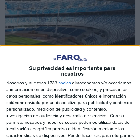
Su privacidad es importante para
nosotros
Imagen cedida
Nosotros y nuestros 1733
socios
almacenamos y/o accedemos
a información en un dispositivo, como cookies, y procesamos
datos personales, como identificadores únicos e información
estándar enviada por un dispositivo para publicidad y contenido
El Gran Estadio de Tánger, que actualmente se encuentra
personalizado, medición de publicidad y contenido,
en obras de renovación con vistas a acoger la Copa
investigación de audiencia y desarrollo de servicios.
Con su
Africana de Naciones (CAN) en 2025 y el Mundial de
permiso, nosotros y nuestros socios podemos utilizar datos de
localización geográfica precisa e identificación mediante las
Fútbol de 2030,
estará listo a finales del próximo mes
características de dispositivos. Puede hacer clic para otorgarnos
de septiembre
, aseguró Anouar Amraoui, arquitecto