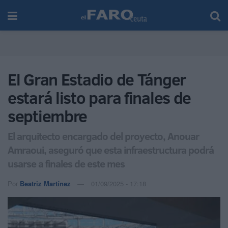
El Gran Estadio de Tánger
estará listo para finales de
septiembre
El arquitecto encargado del proyecto, Anouar
Amraoui, aseguró que esta infraestructura podrá
usarse a finales de este mes
Por
Beatriz Martínez
01/09/2025 - 17:18