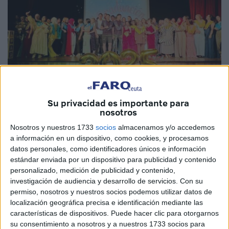
Su privacidad es importante para
nosotros
Nosotros y nuestros 1733
socios
almacenamos y/o accedemos
Fotos: Diego Naranjo
a información en un dispositivo, como cookies, y procesamos
datos personales, como identificadores únicos e información
estándar enviada por un dispositivo para publicidad y contenido
personalizado, medición de publicidad y contenido,
El Instituto de Educación Secundaria Abyla
de Ceuta
investigación de audiencia y desarrollo de servicios.
Con su
ha vuelto a vestirse de gala este miércoles para acoger la
permiso, nosotros y nuestros socios podemos utilizar datos de
localización geográfica precisa e identificación mediante las
ceremonia de
graduación del
alumnado de Formación
características de dispositivos. Puede hacer clic para otorgarnos
Profesional
. Más de 100 estudiantes, acompañados de
su consentimiento a nosotros y a nuestros 1733 socios para