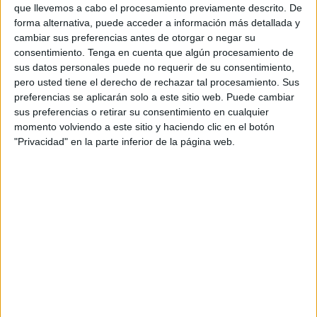
familiares, amistades y profesores, han participado en un
que llevemos a cabo el procesamiento previamente descrito. De
acto cargado de emoción, recuerdos y esperanza
de
forma alternativa, puede acceder a información más detallada y
cambiar sus preferencias antes de otorgar o negar su
futuro.
consentimiento.
Tenga en cuenta que algún procesamiento de
sus datos personales puede no requerir de su consentimiento,
Los ciclos que han culminado este
curso 2024-2025
pero usted tiene el derecho de rechazar tal procesamiento. Sus
incluyen el
Grado Medio en Atención a Personas en
preferencias se aplicarán solo a este sitio web. Puede cambiar
Situación de Dependencia
, así como los
Grados
sus preferencias o retirar su consentimiento en cualquier
Superiores en Mediación Comunicativa, Educación
momento volviendo a este sitio y haciendo clic en el botón
Infantil, Integración Social y Promoción de Igualdad de
"Privacidad" en la parte inferior de la página web.
Género
, entre otros. La oferta se imparte en modalidad
presencial (mañana y tarde) y a distancia, salvo el grado
medio, que es exclusivamente presencial.
El evento ha arrancado con los discursos institucionales
por parte del
equipo directivo y representantes del
alumnado.
Posteriormente, se han proyectado vídeos que
resumían las experiencias vividas durante el ciclo
formativo, algunos de ellos especialmente emotivos y con