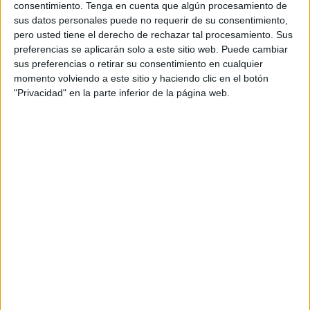
Roble
consentimiento.
Tenga en cuenta que algún procesamiento de
sus datos personales puede no requerir de su consentimiento,
pero usted tiene el derecho de rechazar tal procesamiento. Sus
El balance de lo decomisado es:
1.120 kilogramos de
preferencias se aplicarán solo a este sitio web. Puede cambiar
hachís, 120 gramos de cocaína, una plantación de
sus preferencias o retirar su consentimiento en cualquier
marihuana, 50.070 euros en metálico, material
momento volviendo a este sitio y haciendo clic en el botón
electrónico, 11 vehículos de lujo y 6 motocicletas
.
"Privacidad" en la parte inferior de la página web.
La investigación ha sido llevada a cabo por la Unidad de
Drogas y Crimen Organizado (UDYCO) de Ceuta, j
unto
con la colaboración de las UDYCO de Málaga y de La
Línea (Cádiz).
Con respecto a los recursos operativos utilizados para las
entradas y registros, se ha contado con el Grupo Especial
de Operaciones (GEO), Unidad de Intervención Policial
(UIP), Unidad de Prevención y Reacción (UPR),
Guías
Caninos, Medios Aéreos y numerosos funcionarios
adscritos a las Brigadas Provinciales de Policía