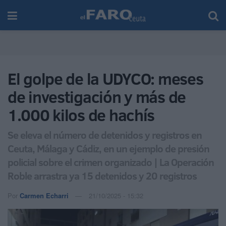
El golpe de la UDYCO: meses
de investigación y más de
1.000 kilos de hachís
Se eleva el número de detenidos y registros en
Ceuta, Málaga y Cádiz, en un ejemplo de presión
policial sobre el crimen organizado | La Operación
Roble arrastra ya 15 detenidos y 20 registros
Por
Carmen Echarri
21/10/2025 - 15:32