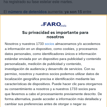
ha registrado su fase estelar este martes.
El
número de detenidos
aumenta:
ya son 15
entre
Ceuta, Málaga y Cádiz. Lo mismo pasa con los
registros,
casi 20
.
Su privacidad es importante para
En lo que va de tiempo de investigación, la Policía no ha
nosotros
hecho más que sumar
cargas de hachís
que pretendía
Nosotros y nuestros 1733
socios
almacenamos y/o accedemos
llevarse al otro lado del Estrecho en vehículos o
a información en un dispositivo, como cookies, y procesamos
embarcaciones. Todo tiene su origen en unas
datos personales, como identificadores únicos e información
indagaciones trabajadas policialmente
para atacar a
estándar enviada por un dispositivo para publicidad y contenido
personalizado, medición de publicidad y contenido,
una red criminal dedicada a esas actividades.
investigación de audiencia y desarrollo de servicios.
Con su
permiso, nosotros y nuestros socios podemos utilizar datos de
Más de una tonelada de droga
ha sido intervenida,
localización geográfica precisa e identificación mediante las
además de vehículos usados para ese
tráfico
. A ello se
características de dispositivos. Puede hacer clic para otorgarnos
suma la
documental intervenida y dinero decomisado.
su consentimiento a nosotros y a nuestros 1733 socios para
que llevemos a cabo el procesamiento previamente descrito. De
El resultado oficial de la Operación
forma alternativa, puede acceder a información más detallada y
cambiar sus preferencias antes de otorgar o negar su