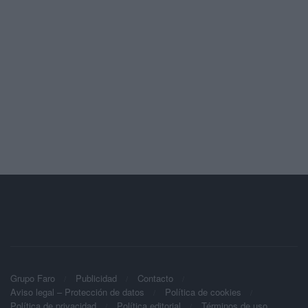
Grupo Faro
Publicidad
Contacto
Aviso legal – Protección de datos
Política de cookies
Política de privacidad
Política editorial
Términos de uso