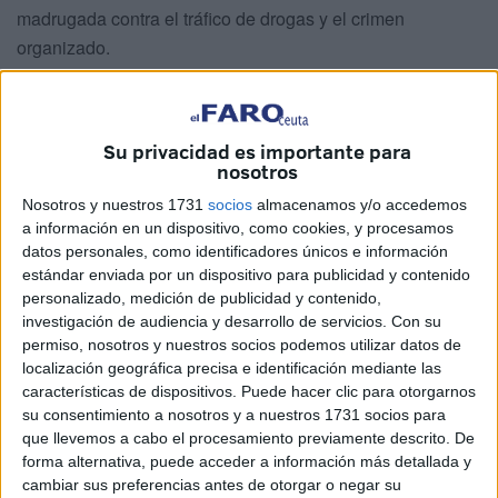
madrugada contra el tráfico de drogas y el crimen
organizado.
Los registros
en Ceuta se están llevando a cabo en
Recinto Sur, urbanización Monte Hacho, Príncipe Alfonso,
Su privacidad es importante para
Agrupación Fuerte, Benítez, Calle Chile, Virgen de la Luz,
nosotros
Barriada España, Fajardo Martínez, Loma Colmenar, pisos
Nosotros y nuestros 1731
socios
almacenamos y/o accedemos
de Sidi Embarek y calle Alcalde Joaquín García De la
a información en un dispositivo, como cookies, y procesamos
Torre Almenara.
datos personales, como identificadores únicos e información
estándar enviada por un dispositivo para publicidad y contenido
Se están realizando varios r
egistros simultáneos
en
personalizado, medición de publicidad y contenido,
Ceuta, provincia de
Cádiz
y provincia de
Málaga
. En
investigación de audiencia y desarrollo de servicios.
Con su
Ceuta se han realizado
11 entradas
y registros. De
permiso, nosotros y nuestros socios podemos utilizar datos de
localización geográfica precisa e identificación mediante las
momento
hay 7 detenidos
y un
coche intervenido
.
La
características de dispositivos. Puede hacer clic para otorgarnos
operación continúa en marcha
.
su consentimiento a nosotros y a nuestros 1731 socios para
que llevemos a cabo el procesamiento previamente descrito. De
En esta operación del Cuerpo Nacional de Policía se ha
forma alternativa, puede acceder a información más detallada y
contando con
agentes de la UIP
para prestar apoyo
cambiar sus preferencias antes de otorgar o negar su