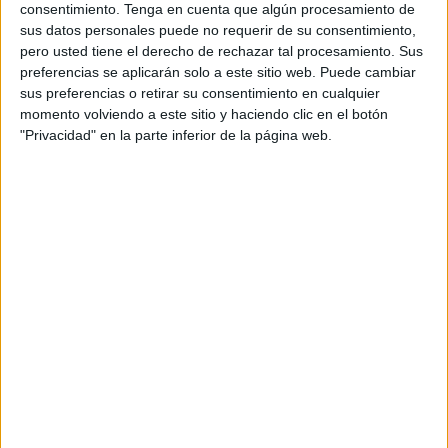
conformando un cordón de seguridad en torno a los
consentimiento.
Tenga en cuenta que algún procesamiento de
escenarios en los que se está interviniendo.
sus datos personales puede no requerir de su consentimiento,
pero usted tiene el derecho de rechazar tal procesamiento. Sus
También se ha dispuesto de
personal de la UPR
adscrita
preferencias se aplicarán solo a este sitio web. Puede cambiar
sus preferencias o retirar su consentimiento en cualquier
a la Jefatura Superior de Policía Nacional de Ceuta.
momento volviendo a este sitio y haciendo clic en el botón
"Privacidad" en la parte inferior de la página web.
La Reina (pisos de Sidi Embarek)
En el caso de la
barriada de La Reina (pisos de Sidi
Embarek)
, se está interviniendo en
una vivienda
a donde
han entrado agentes policiales desde primera hora de esta
mañana.
Los vecinos
del barrio se han visto
sobresaltados
por el
operativo establecido que cuenta con la participación de
diferentes efectivos del CNP.
En este punto del operativo, se han realizado al menos
dos detenciones.