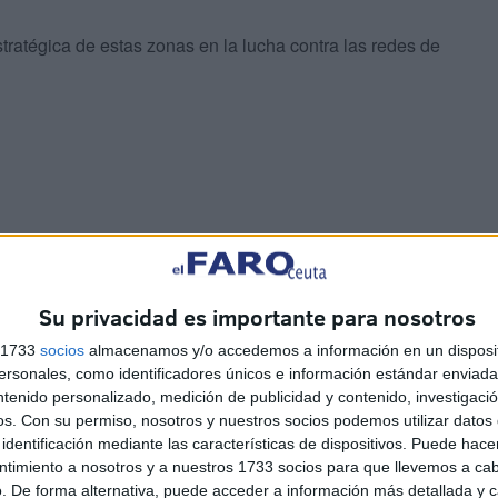
ratégica de estas zonas en la lucha contra las redes de
iza
adas coincidiendo con el
Eid al Fitr
, que conmemora el
Su privacidad es importante para nosotros
iones malvadas de estos grupos
criminales
y su
s 1733
socios
almacenamos y/o accedemos a información en un disposit
 planes criminales".
sonales, como identificadores únicos e información estándar enviada 
ntenido personalizado, medición de publicidad y contenido, investigaci
os.
Con su permiso, nosotros y nuestros socios podemos utilizar datos 
identificación mediante las características de dispositivos. Puede hacer
ntimiento a nosotros y a nuestros 1733 socios para que llevemos a ca
. De forma alternativa, puede acceder a información más detallada y 