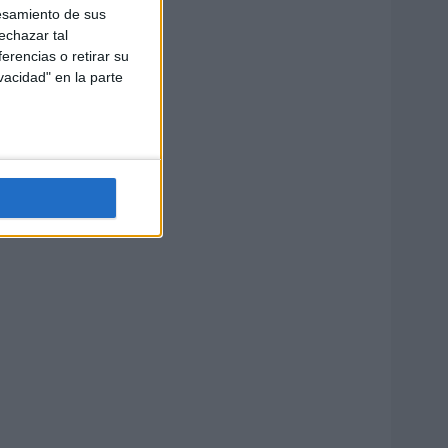
esamiento de sus
echazar tal
erencias o retirar su
vacidad" en la parte