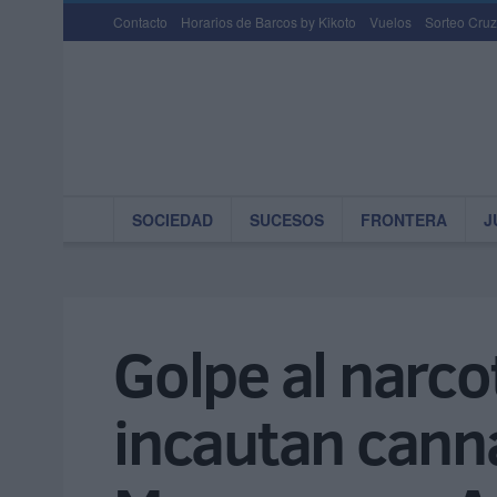
Contacto
Horarios de Barcos by Kikoto
Vuelos
Sorteo Cruz
SOCIEDAD
SUCESOS
FRONTERA
J
Golpe al narcot
incautan canna