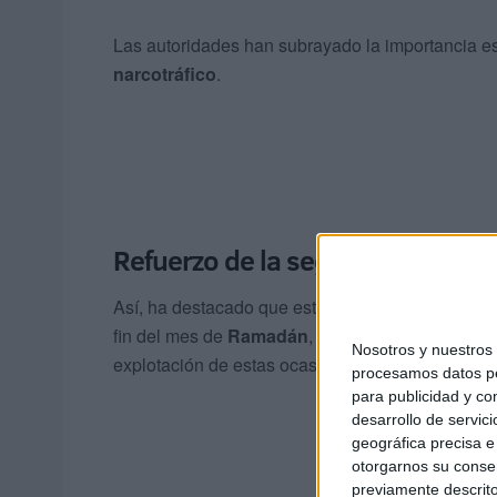
Las autoridades han subrayado la importancia est
narcotráfico
.
Refuerzo de la seguridad fronter
Así, ha destacado que estas operaciones, realiz
fin del mes de
Ramadán
, "confirman las intenc
Nosotros y nuestro
explotación de estas ocasiones para ejecutar sus
procesamos datos per
para publicidad y co
desarrollo de servici
geográfica precisa e 
otorgarnos su conse
previamente descrito