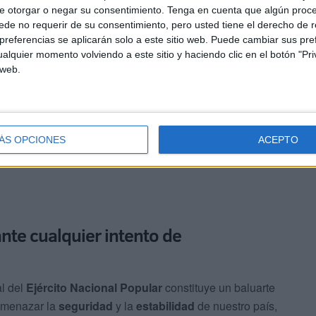
e otorgar o negar su consentimiento.
Tenga en cuenta que algún proc
echan momentos de celebración para intentar eludir los
de no requerir de su consentimiento, pero usted tiene el derecho de r
referencias se aplicarán solo a este sitio web. Puede cambiar sus pref
alquier momento volviendo a este sitio y haciendo clic en el botón "Pri
 web.
iterado su compromiso con la vigilancia constante y el
ados de mayor riesgo, con el objetivo de evitar la entrada
ÁS OPCIONES
ACEPTO
ante cualquier intento de
l del
Ejército Nacional Popular
constituye un baluarte
 amenazar la
seguridad
y la
estabilidad
de nuestro país,