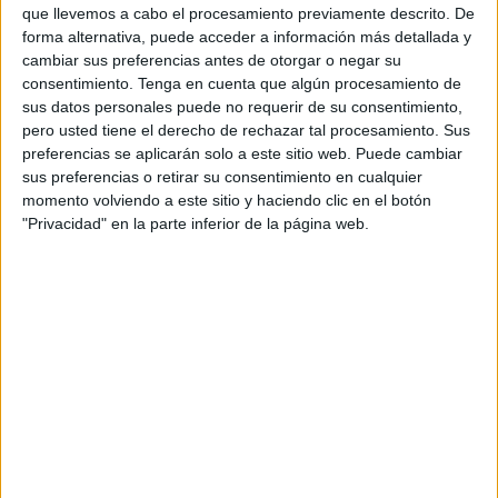
que llevemos a cabo el procesamiento previamente descrito. De
La Administración General del Estado ha adjudicado el
forma alternativa, puede acceder a información más detallada y
servicio para un año y posibilidad de prórroga hasta cuatro
cambiar sus preferencias antes de otorgar o negar su
ejercicios.
consentimiento.
Tenga en cuenta que algún procesamiento de
sus datos personales puede no requerir de su consentimiento,
El personal necesario para la seguridad y vigilancia del
pero usted tiene el derecho de rechazar tal procesamiento. Sus
equipamiento será “mínimo” de 40 vigilantes a jornada
preferencias se aplicarán solo a este sitio web. Puede cambiar
sus preferencias o retirar su consentimiento en cualquier
completa con turnicidad (de 7.00 a 15.00, de 15.00 a 23.00
momento volviendo a este sitio y haciendo clic en el botón
y de 23.00 a 7.00 horas) y un jefe a jornada completa con
"Privacidad" en la parte inferior de la página web.
dedicación exclusiva y presencia en el centro.
Ante situaciones “de determinada importancia y magnitud”
y “si la Dirección del CETI lo considera necesario”, la
concesionaria deberá estar en condiciones de
proporcionar “de forma inmediata” los refuerzos de
personal que sean adecuados para garantizar la seguridad
de las instalaciones contempladas en el contrato.
Eulen deberá prestar “la colaboración que sea necesaria”