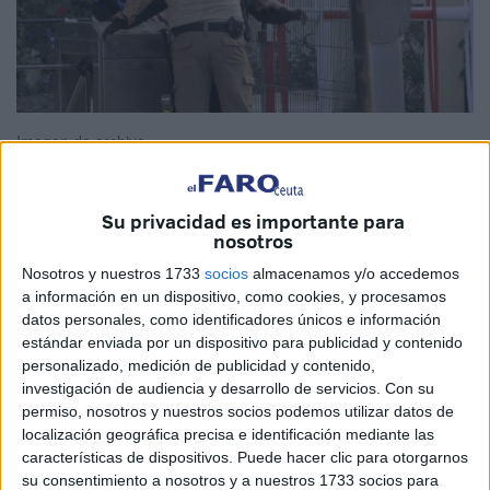
Imagen de archivo
Su privacidad es importante para
nosotros
El Ministerio de Inclusión,
Seguridad Social
y
Migraciones ha adjudicado a Eulen el servicio de
Nosotros y nuestros 1733
socios
almacenamos y/o accedemos
a información en un dispositivo, como cookies, y procesamos
seguridad y vigilancia privada
de las dependencias del
datos personales, como identificadores únicos e información
Centro de Estancia Temporal de Inmigrantes (
CETI
) de
estándar enviada por un dispositivo para publicidad y contenido
Ceuta.
personalizado, medición de publicidad y contenido,
investigación de audiencia y desarrollo de servicios.
Con su
La empresa contará con diez vigilantes
activos en cada
permiso, nosotros y nuestros socios podemos utilizar datos de
turno, entre ellos al menos una mujer y la mitad que se
localización geográfica precisa e identificación mediante las
características de dispositivos. Puede hacer clic para otorgarnos
desenvuelvan oralmente en árabe, francés o inglés.
su consentimiento a nosotros y a nuestros 1733 socios para