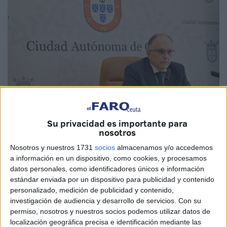
Su privacidad es importante para
nosotros
Imagen de archivo
Nosotros y nuestros 1731
socios
almacenamos y/o accedemos
a información en un dispositivo, como cookies, y procesamos
datos personales, como identificadores únicos e información
estándar enviada por un dispositivo para publicidad y contenido
El
Gobierno de Ceuta
ha acordado este viernes dedicar
personalizado, medición de publicidad y contenido,
250.000 euros más de lo previsto inicialmente a la puesta
investigación de audiencia y desarrollo de servicios.
Con su
en marcha de la
Oficina del Cambio Climático
. Si
permiso, nosotros y nuestros socios podemos utilizar datos de
localización geográfica precisa e identificación mediante las
inicialmente se encargó a
Tragsatec
echarla a andar por