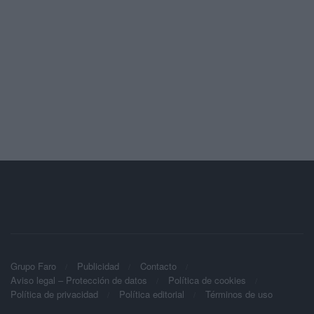
Grupo Faro
Publicidad
Contacto
Aviso legal – Protección de datos
Política de cookies
Política de privacidad
Política editorial
Términos de uso