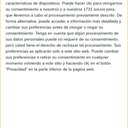
características de dispositivos. Puede hacer clic para otorgarnos
374.000 euros, ahora la Ciudad Autónoma va a poner
su consentimiento a nosotros y a nuestros 1731 socios para
604.000, según ha informado el portavoz del Ejecutivo,
que llevemos a cabo el procesamiento previamente descrito. De
Alberto Gaitán, que ha destacado que así el medio propio
forma alternativa, puede acceder a información más detallada y
cambiar sus preferencias antes de otorgar o negar su
podrá “prestar apoyo en los programas del Plan de
consentimiento.
Tenga en cuenta que algún procesamiento de
Recuperación, Transformación y Resiliencia vinculados al
sus datos personales puede no requerir de su consentimiento,
calentamiento global”.
pero usted tiene el derecho de rechazar tal procesamiento. Sus
preferencias se aplicarán solo a este sitio web. Puede cambiar
“Este incremento presupuestario”, ha valorado el titular de
sus preferencias o retirar su consentimiento en cualquier
Sanidad en rueda de prensa, “da cuenta del compromiso
momento volviendo a este sitio y haciendo clic en el botón
"Privacidad" en la parte inferior de la página web.
del Gobierno de Vivas con los programas de movilidad
sostenible y autoconsumo y la rehabilitación energética de
edificios en el marco de fondos europeos, incluido el
FEDER”.
La “misión principal” de la
Oficina para el Cambio
Climático y la Transición Energética de Ceuta
será
“generar una nueva cultura energética, entre las personas,
empresas y administraciones extendiendo el conocimiento