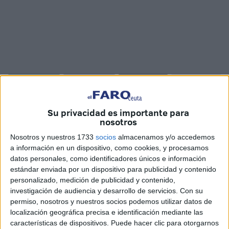
Su privacidad es importante para
Aróstegui dijo que para el Ejecutivo la
nosotros
única solución en la limpieza es “echar
Nosotros y nuestros 1733
socios
almacenamos y/o accedemos
más dinero”
a información en un dispositivo, como cookies, y procesamos
datos personales, como identificadores únicos e información
estándar enviada por un dispositivo para publicidad y contenido
El Gobierno defiende la necesidad del segundo contrato
personalizado, medición de publicidad y contenido,
de limpieza. Nuevamente el consejero de Medio Ambiente
investigación de audiencia y desarrollo de servicios.
Con su
y Sostenibilidad, Emilio Carreira, ha puesto especial
permiso, nosotros y nuestros socios podemos utilizar datos de
localización geográfica precisa e identificación mediante las
énfasis en defender su licitación ante una interpelación
características de dispositivos. Puede hacer clic para otorgarnos