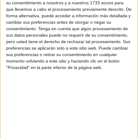
que le realizó el portavoz de Caballas, Juan Luis Aristegui.
su consentimiento a nosotros y a nuestros 1733 socios para
que llevemos a cabo el procesamiento previamente descrito. De
El diputado de Caballas, Juan Luis Aristegui, criticó al
forma alternativa, puede acceder a información más detallada y
Gobierno porque “su política en materia de limpieza es que
cambiar sus preferencias antes de otorgar o negar su
hace falta más dinero y lo mismo es que se han
consentimiento.
Tenga en cuenta que algún procesamiento de
sus datos personales puede no requerir de su consentimiento,
equivocado en los planteamientos y resulta que no se
pero usted tiene el derecho de rechazar tal procesamiento. Sus
están haciendo las cosas bien”. Puso dos ejemplos muy
preferencias se aplicarán solo a este sitio web. Puede cambiar
claros de otros gastos que tiene la Ciudad Autónoma en
sus preferencias o retirar su consentimiento en cualquier
materia de limpieza. Por un lado, los trabajadores del Plan
momento volviendo a este sitio y haciendo clic en el botón
"Privacidad" en la parte inferior de la página web.
de Empleo, donde el 40% de los programas están
destinados, “como en otros lugares de nuestro país, a
cuestiones medioambientales y también nos encontramos
con las Brigadas Verdes, con un presupuesto de 3,5
millones de euros, donde trabajan más de 150 personas y
que tienen como misión la limpieza de muchas de
nuestras barriadas”. Por ello, señalaba el mismo Aristegui
que el objeto social del propio segundo contrato de
limpieza se va reduciendo con la existencia tanto de los