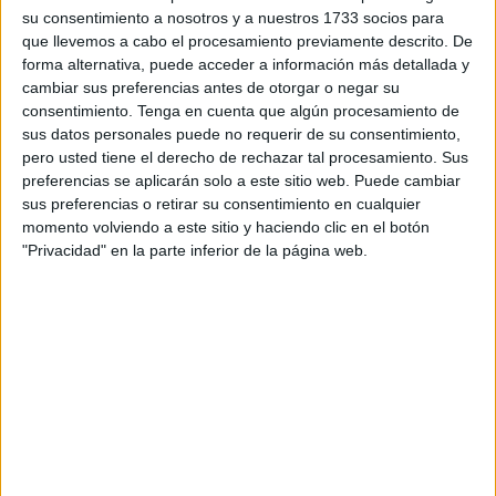
su consentimiento a nosotros y a nuestros 1733 socios para
La primera y la más elemental es mantener a todos los
que llevemos a cabo el procesamiento previamente descrito. De
canes con correa. La segunda, vacunar a todos los que
forma alternativa, puede acceder a información más detallada y
cambiar sus preferencias antes de otorgar o negar su
tengan menos de doce meses. “Hay que revisar que los
consentimiento.
Tenga en cuenta que algún procesamiento de
mayores
tienen la cartilla al día
. Es decir, no vale que se
sus datos personales puede no requerir de su consentimiento,
haga un mes después. Debe ser al día”, comenta. No
pero usted tiene el derecho de rechazar tal procesamiento. Sus
llevar a una mascota al veterinario para su inoculación es
preferencias se aplicarán solo a este sitio web. Puede cambiar
sus preferencias o retirar su consentimiento en cualquier
motivo de sanción.
momento volviendo a este sitio y haciendo clic en el botón
"Privacidad" en la parte inferior de la página web.
El nivel de alerta activado es el primero, lo que significa
que la ciudadanía debe
cumplir al 100% con el protocolo
que se establezca. “Está garantizada la campaña que
existe desde 2021. No es solo temporal, ya está disponible
durante todo el año. No se pueden posponer las vacunas,
por favor”, ha destacado.
El caso detectado que ha llevado a la Ciudad a la acción
es,
con toda probabilidad, importado
, según ha