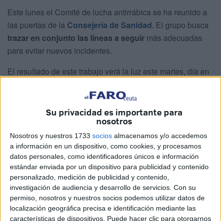
Este lunes el Comité de lucha antirrábica se ha reunido a
las puertas de la
Consejería de Sanidad
. El grupo busca
trazar en conjunto las líneas a seguir
más adecuadas
para evitar nuevos incidentes.
El resultado de este trabajo verá la luz este martes, día en
el que saldrá un decreto público en el BOCCE donde se
darán a conocer las medidas tomadas ante este escenario.
A pesar de que aún quedan horas para obtener la
Su privacidad es importante para
nosotros
información, Nabila Benzina, consejera del área, ha
recordado
algunas de las precauciones más básicas
.
Nosotros y nuestros 1733
socios
almacenamos y/o accedemos
a información en un dispositivo, como cookies, y procesamos
datos personales, como identificadores únicos e información
Perros con correa
estándar enviada por un dispositivo para publicidad y contenido
personalizado, medición de publicidad y contenido,
investigación de audiencia y desarrollo de servicios.
Con su
permiso, nosotros y nuestros socios podemos utilizar datos de
localización geográfica precisa e identificación mediante las
características de dispositivos. Puede hacer clic para otorgarnos