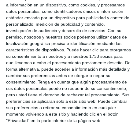
Está dirigido a cualquier persona que pudiera haber
a información en un dispositivo, como cookies, y procesamos
estado en contacto con el animal, que
murió 24 horas
datos personales, como identificadores únicos e información
estándar enviada por un dispositivo para publicidad y contenido
después de su captura
.
personalizado, medición de publicidad y contenido,
investigación de audiencia y desarrollo de servicios.
Con su
No es necesario pedir cita
, simplemente llamar al
permiso, nosotros y nuestros socios podemos utilizar datos de
número de teléfono
956 51 14 27
o
acudir de manera
localización geográfica precisa e identificación mediante las
presencial (de 9.00 a 14.00 horas
) a las dependencias de
características de dispositivos. Puede hacer clic para otorgarnos
la Consejería en el
antiguo Hospital Militar
.
su consentimiento a nosotros y a nuestros 1733 socios para
que llevemos a cabo el procesamiento previamente descrito. De
Allí se atenderá a todo ciudadano que haya tenido
forma alternativa, puede acceder a información más detallada y
cambiar sus preferencias antes de otorgar o negar su
contacto con el animal infectado de rabia.
consentimiento.
Tenga en cuenta que algún procesamiento de
sus datos personales puede no requerir de su consentimiento,
De momento, muchas consultas y
pero usted tiene el derecho de rechazar tal procesamiento. Sus
preferencias se aplicarán solo a este sitio web. Puede cambiar
un solo ciudadano mordido
sus preferencias o retirar su consentimiento en cualquier
momento volviendo a este sitio y haciendo clic en el botón
De momento, se ha atendido a varios ciudadanos en estas
"Privacidad" en la parte inferior de la página web.
dependencias y se han ofrecido
consultas de
información
, pero nadie ha reseñado que hubiera sido