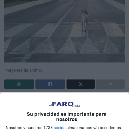
Imágenes de archivo
La Consejería de Sanidad
y Servicios Sociales del
Gobierno de Ceuta ha habilitado un
servicio sanitario
extraordinario
para este fin de semana tras el
caso de
Su privacidad es importante para
nosotros
rabia
declarado en la ciudad.
Nosotros y nuestros 1733
socios
almacenamos y/o accedemos