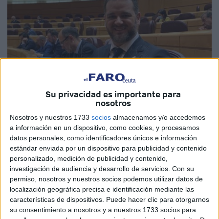
Su privacidad es importante para
nosotros
Nosotros y nuestros 1733
socios
almacenamos y/o accedemos
a información en un dispositivo, como cookies, y procesamos
Imagen de archivo
datos personales, como identificadores únicos e información
estándar enviada por un dispositivo para publicidad y contenido
personalizado, medición de publicidad y contenido,
investigación de audiencia y desarrollo de servicios.
Con su
Un día después de que la
Delegación del Gobierno
diera
permiso, nosotros y nuestros socios podemos utilizar datos de
localización geográfica precisa e identificación mediante las
luz verde a la segunda fase de obras en la carretera de la
características de dispositivos. Puede hacer clic para otorgarnos
frontera de Ceuta, la N-352, el PP ha pedido al Ejecutivo
su consentimiento a nosotros y a nuestros 1733 socios para
central que dé información detallada de los trabajos.