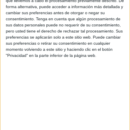
que llevemos a cabo el procesamiento previamente descrito. De
forma alternativa, puede acceder a información más detallada y
El
senador Muñoz Arbona
(PP) realizó una pregunta al
cambiar sus preferencias antes de otorgar o negar su
Gobierno sobre la situación de la
carretera N-352
del
consentimiento.
Tenga en cuenta que algún procesamiento de
sus datos personales puede no requerir de su consentimiento,
Tarajal que fue respondida hace unos días.
pero usted tiene el derecho de rechazar tal procesamiento. Sus
preferencias se aplicarán solo a este sitio web. Puede cambiar
En concreto, el Gobierno señala que se encuentra en
fase
sus preferencias o retirar su consentimiento en cualquier
de “remodelación y desdoblamiento de la carretera N-
momento volviendo a este sitio y haciendo clic en el botón
352
de Ceuta” además de apuntar que el tramo
"Privacidad" en la parte inferior de la página web.
comprendido entre la Glorieta de Arcos Quebrados y la
Frontera de El Tarajal se encuentra en servicio desde
noviembre de 2020.
Respecto al tramo contiguo que admite posibilidades de
desdoblamiento, el correspondiente a la barriada de La
Almadraba, el Gobierno recuerda que “en el mes de
agosto de 2022 se ha finalizado el estudio previo de
mejora, aumento de capacidad y actuaciones
complementarias entre el punto kilométrico 1+950 y el