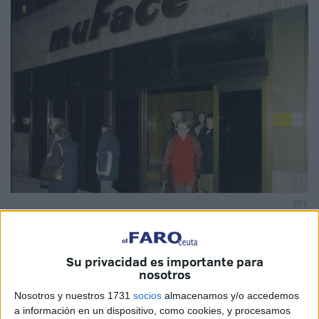
EFE
Su privacidad es importante para
nosotros
El
Gobierno
ha aprobado las condiciones de la nueva
Nosotros y nuestros 1731
socios
almacenamos y/o accedemos
licitación
para la asistencia sanitaria de los funcionarios
a información en un dispositivo, como cookies, y procesamos