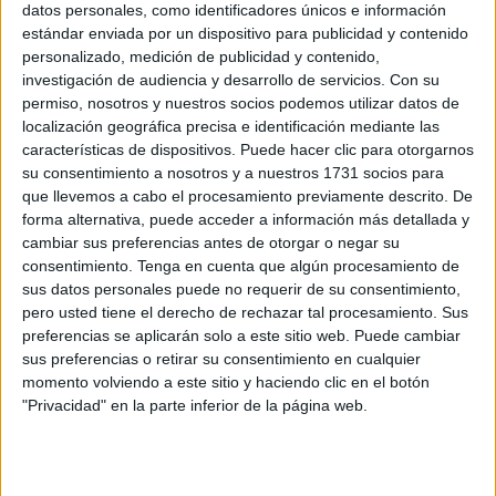
de Muface,
con 4.189 en Ceuta entre titulares y
datos personales, como identificadores únicos e información
beneficiarios
, con una subida de la prima del 33,5 % en
estándar enviada por un dispositivo para publicidad y contenido
los próximos tres años después de que la anterior quedara
personalizado, medición de publicidad y contenido,
investigación de audiencia y desarrollo de servicios.
Con su
desierta.
permiso, nosotros y nuestros socios podemos utilizar datos de
localización geográfica precisa e identificación mediante las
Según ha señalado la ministra de Educación, Formación
características de dispositivos. Puede hacer clic para otorgarnos
Profesional y Deportes y portavoz del Gobierno, Pilar
su consentimiento a nosotros y a nuestros 1731 socios para
Alegría, el
Consejo de Ministros
ha dado luz verde a las
que llevemos a cabo el procesamiento previamente descrito. De
nuevas condiciones que suponen un incremento de 957
forma alternativa, puede acceder a información más detallada y
cambiar sus preferencias antes de otorgar o negar su
millones de euros elevando la cuantía total del concierto -
consentimiento.
Tenga en cuenta que algún procesamiento de
que cubre a 1,5 millones de personas entre titulares y
sus datos personales puede no requerir de su consentimiento,
beneficiarios- a 4.478 millones para 2025, 2026 y 2027.
pero usted tiene el derecho de rechazar tal procesamiento. Sus
preferencias se aplicarán solo a este sitio web. Puede cambiar
Alegría ha querido trasladar un mensaje de tranquilidad a
sus preferencias o retirar su consentimiento en cualquier
todos los mutualistas que, ha incidido, tendrán garantizada
momento volviendo a este sitio y haciendo clic en el botón
"Privacidad" en la parte inferior de la página web.
su asistencia sanitaria en las condiciones actuales hasta
que se adjudique el nuevo concierto.
Según ha detallado el Ministerio de Función Pública, el