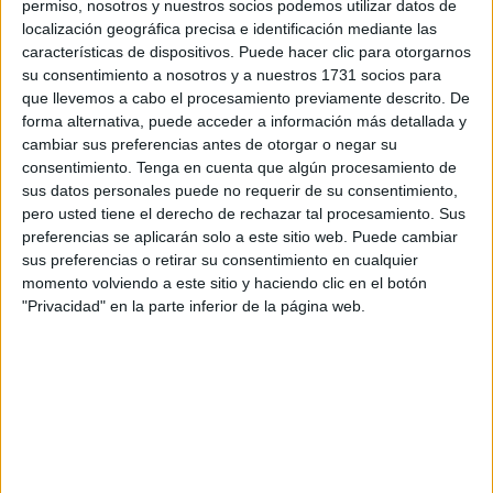
permiso, nosotros y nuestros socios podemos utilizar datos de
asentaron en el acantilado del Sarchal llegaron cerca del
localización geográfica precisa e identificación mediante las
1,40.
características de dispositivos. Puede hacer clic para otorgarnos
su consentimiento a nosotros y a nuestros 1731 socios para
Razones del descenso
que llevemos a cabo el procesamiento previamente descrito. De
forma alternativa, puede acceder a información más detallada y
cambiar sus preferencias antes de otorgar o negar su
Detrás de este cambio se esconden una serie de razones.
consentimiento.
Tenga en cuenta que algún procesamiento de
La respuesta por parte de la organización es contundente
sus datos personales puede no requerir de su consentimiento,
en este sentido. A sus integrantes no les cabe duda está
pero usted tiene el derecho de rechazar tal procesamiento. Sus
relacionado con la serie de percances que se han
preferencias se aplicarán solo a este sitio web. Puede cambiar
sus preferencias o retirar su consentimiento en cualquier
sucedido en los últimos meses. “Fundamentalmente,
momento volviendo a este sitio y haciendo clic en el botón
consideramos que la principal causa de este fracaso en la
"Privacidad" en la parte inferior de la página web.
colonia
es la acción de las personas
”, comenta.
López asegura que no es necesario llegar a impedir la
presencia humana por el entorno próximo y que más bien
se trata de regular “que quien ensucia y es incívico no
actúe”. Esto no tiene nada que ver con la población que
acude al lugar a desarrollar sus actividades sin generar