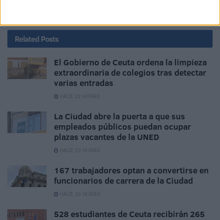
Medio Ambiente
Naturaleza
Related
Posts
El Gobierno de Ceuta ordena la limpieza
extraordinaria de colegios tras detectar
varias entradas
HACE 22 HORAS
La Ciudad abre la puerta a que sus
empleados públicos puedan ocupar
plazas vacantes de la UNED
HACE 23 HORAS
167 trabajadores optan a convertirse en
funcionarios de carrera de la Ciudad
HACE 23 HORAS
528 estudiantes de Ceuta recibirán 265