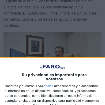
El gasto en el año 2022 fue de 8,1 millones de metros
cúbicos, de los que el 42 por ciento fue agua no
controlada. En 2023, produjimos un total de 6,1 millones
de metros cúbicos y, de estos, un 26 por ciento fue
pérdidas.
Su privacidad es importante para
nosotros
Nosotros y nuestros 1733
socios
almacenamos y/o accedemos
a información en un dispositivo, como cookies, y procesamos
datos personales, como identificadores únicos e información
estándar enviada por un dispositivo para publicidad y contenido