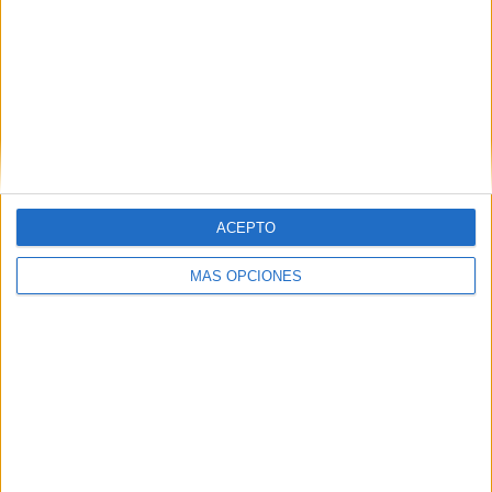
nocivas porque el daño que hacen al medio ambiente es
grave.
ACEPTO
MÁS OPCIONES
La empresa municipal Aguas de Ceuta gestiona este
2024 un total de 33,8 millones de euros, ¿cuáles son
algunos de los principales proyectos que van a llevar a