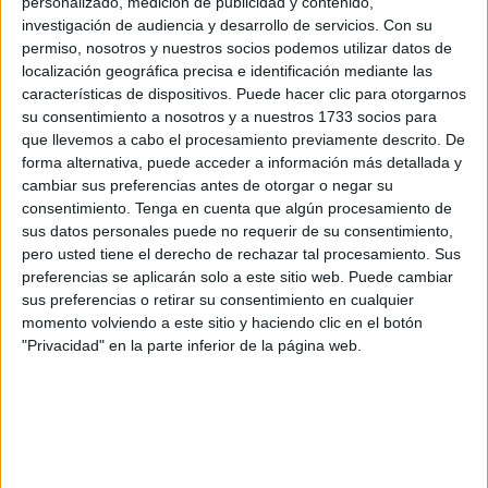
¿Cómo se ha conseguido disminuir tanto las fugas?
personalizado, medición de publicidad y contenido,
investigación de audiencia y desarrollo de servicios.
Con su
Es un descenso importante que se debe al gran número de
permiso, nosotros y nuestros socios podemos utilizar datos de
obras que estamos acometiendo, mejorando
localización geográfica precisa e identificación mediante las
características de dispositivos. Puede hacer clic para otorgarnos
sustancialmente el control del agua y pasando de un 42
su consentimiento a nosotros y a nuestros 1733 socios para
por ciento de pérdidas a un 26. Una red se considera
que llevemos a cabo el procesamiento previamente descrito. De
aceptable entre el 15 y el 25 por ciento, así que ya
forma alternativa, puede acceder a información más detallada y
prácticamente estamos entrando en esa horquilla.
cambiar sus preferencias antes de otorgar o negar su
consentimiento.
Tenga en cuenta que algún procesamiento de
Estamos en una media nacional bastante buena, pero es
sus datos personales puede no requerir de su consentimiento,
pero usted tiene el derecho de rechazar tal procesamiento. Sus
una batalla que no se acaba nunca. Es una red viva de
preferencias se aplicarán solo a este sitio web. Puede cambiar
unos trescientos kilómetros de tuberías, que hay que
sus preferencias o retirar su consentimiento en cualquier
mantener y que siempre hay que estar renovando. Si
momento volviendo a este sitio y haciendo clic en el botón
dejásemos de invertir en la red, se dispararían las fugas.
"Privacidad" en la parte inferior de la página web.
Tenemos un personal que está muy dedicado a esto. Hay
gente, que sale todas las noches a buscar averías
aprovechando el silencio para captar el ruido que generan
y encontrar el punto donde se encuentran. Es una labor