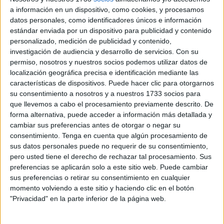
desarrolla su labor, supone una oportunidad única para
a información en un dispositivo, como cookies, y procesamos
organizaciones sociales que trabajan a diario en favor del
datos personales, como identificadores únicos e información
estándar enviada por un dispositivo para publicidad y contenido
bienestar colectivo.
personalizado, medición de publicidad y contenido,
investigación de audiencia y desarrollo de servicios.
Con su
Desde el 2 al 19 de septiembre, las entidades interesadas
permiso, nosotros y nuestros socios podemos utilizar datos de
podrán presentar sus propuestas a través de la página
localización geográfica precisa e identificación mediante las
web de la
Fundación Moeve
, que actúa como punto de
características de dispositivos. Puede hacer clic para otorgarnos
encuentro para todas aquellas iniciativas dispuestas a
su consentimiento a nosotros y a nuestros 1733 socios para
transformar su entorno. La dotación económica de esta
que llevemos a cabo el procesamiento previamente descrito. De
forma alternativa, puede acceder a información más detallada y
edición asciende a
375.000 euros
, un respaldo que
cambiar sus preferencias antes de otorgar o negar su
permitirá dar forma a proyectos con un alcance real y
consentimiento.
Tenga en cuenta que algún procesamiento de
tangible en la sociedad.
sus datos personales puede no requerir de su consentimiento,
pero usted tiene el derecho de rechazar tal procesamiento. Sus
Las zonas geográficas incluidas en la convocatoria
preferencias se aplicarán solo a este sitio web. Puede cambiar
abarcan territorios de gran relevancia como el
Campo de
sus preferencias o retirar su consentimiento en cualquier
momento volviendo a este sitio y haciendo clic en el botón
Gibraltar
, Canarias, la Comunidad de Madrid, la provincia
"Privacidad" en la parte inferior de la página web.
de Huelva y Portugal. En todas estas áreas,
Moeve
mantiene un vínculo estrecho y una presencia activa, lo