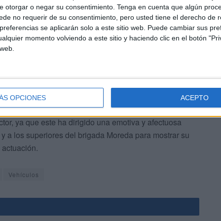
e otorgar o negar su consentimiento.
Tenga en cuenta que algún proc
 al enfermo posteriormente, ya que fue atendido por los
de no requerir de su consentimiento, pero usted tiene el derecho de r
ambulancia hasta el lugar del accidente”, explican desde
referencias se aplicarán solo a este sitio web. Puede cambiar sus pref
alquier momento volviendo a este sitio y haciendo clic en el botón "Pri
 web.
ÁS OPCIONES
ACEPTO
tor, ya que este ha dirigido una emotiva y afectuosa
, y a los superiores del brigada Moreda para mostrar su
a actuación.
Vehículos