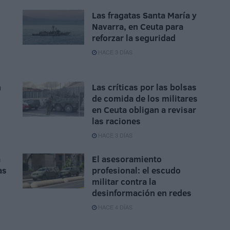
Las fragatas Santa María y
Navarra, en Ceuta para
reforzar la seguridad
HACE 3 DÍAS
n
Las críticas por las bolsas
de comida de los militares
n
en Ceuta obligan a revisar
las raciones
HACE 3 DÍAS
a
El asesoramiento
as
profesional: el escudo
militar contra la
desinformación en redes
HACE 4 DÍAS