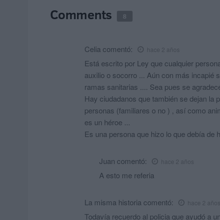
Comments
8
Celia
comentó:
hace 2 años
Está escrito por Ley que cualquier person
auxilio o socorro ... Aún con más incapié s
ramas sanitarias .... Sea pues se agrade
Hay ciudadanos que también se dejan la pie
personas (familiares o no ) , así como ani
es un héroe ...
Es una persona que hizo lo que debía de ha
Juan
comentó:
hace 2 años
A esto me referia
La misma historia
comentó:
hace 2 año
Todavía recuerdo al policia que ayudó a u