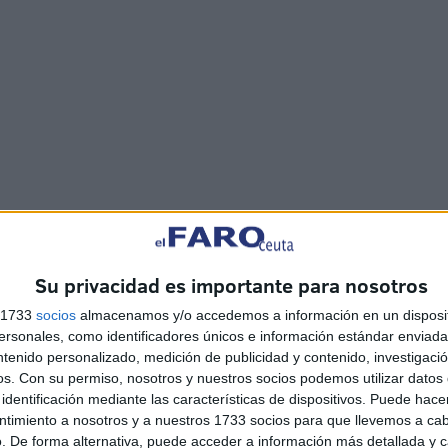
Su privacidad es importante para nosotros
s 1733
socios
almacenamos y/o accedemos a información en un disposit
sonales, como identificadores únicos e información estándar enviada 
 el mundo debería conocer, el PAS (Proteger, Avisar y
ntenido personalizado, medición de publicidad y contenido, investigaci
posición lateral de seguridad y, al comprobar que
os.
Con su permiso, nosotros y nuestros socios podemos utilizar datos 
izar una maniobra para abrir sus vías respiratorias.
identificación mediante las características de dispositivos. Puede hacer
ntimiento a nosotros y a nuestros 1733 socios para que llevemos a ca
. De forma alternativa, puede acceder a información más detallada y 
espirar y quedó a salvo de morir por asfixia, según los