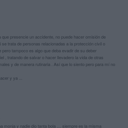
a que presencie un accidente, no puede hacer omisión de
i se trata de personas relacionadas a la protección civil o
ce pero tampoco es algo que deba evadir de su deber
l , tratando de salvar o hacer llevadero la vida de otras
males y de manera rutinaria . Así que lo siento pero para mí no
cer y ya ...
s
na monja y nadie dio tanta bola … siempre es la misma