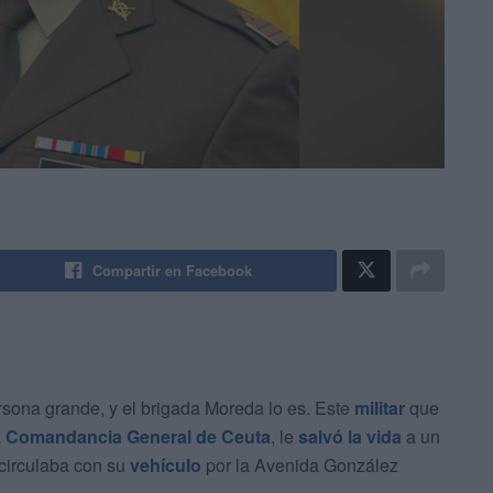
Compartir en Facebook
sona grande, y el brigada Moreda lo es. Este
militar
que
a
Comandancia General de Ceuta
, le
salvó la vida
a un
circulaba con su
vehículo
por la Avenida González