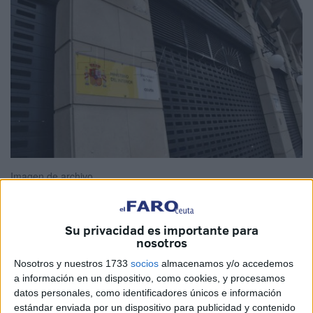
Imagen de archivo
Su privacidad es importante para
nosotros
Los
opositores a la Guardia Civil en Ceuta
han alzado la
voz ante la
imposibilidad de obtener el
permiso de
Nosotros y nuestros 1733
socios
almacenamos y/o accedemos
a información en un dispositivo, como cookies, y procesamos
conducción
A
, una licencia que en España habilita para
datos personales, como identificadores únicos e información
conducir
motocicletas
y triciclos de motor sin limitación
estándar enviada por un dispositivo para publicidad y contenido