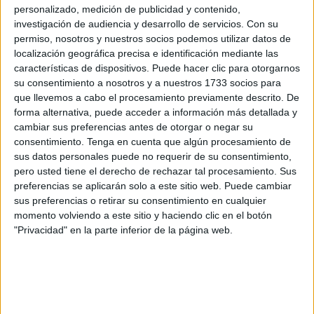
de potencia ni cilindrada
. Esta situación está generando
personalizado, medición de publicidad y contenido,
un profundo malestar entre los aspirantes, que consideran
investigación de audiencia y desarrollo de servicios.
Con su
que se trata de una clara desventaja frente a candidatos de
permiso, nosotros y nuestros socios podemos utilizar datos de
localización geográfica precisa e identificación mediante las
otras ciudades.
características de dispositivos. Puede hacer clic para otorgarnos
su consentimiento a nosotros y a nuestros 1733 socios para
Las quejas se dirigen directamente a la
Dirección General
que llevemos a cabo el procesamiento previamente descrito. De
de Tráfico (DGT)
, organismo que
no permite realizar el
forma alternativa, puede acceder a información más detallada y
curso necesario en Ceuta
. Los afectados denuncian que
cambiar sus preferencias antes de otorgar o negar su
esta negativa carece de justificación, especialmente si se
consentimiento.
Tenga en cuenta que algún procesamiento de
sus datos personales puede no requerir de su consentimiento,
tiene en cuenta que en
Melilla
, una ciudad con
pero usted tiene el derecho de rechazar tal procesamiento. Sus
características geográficas similares, sí se está
preferencias se aplicarán solo a este sitio web. Puede cambiar
autorizando la obtención de este permiso.
sus preferencias o retirar su consentimiento en cualquier
momento volviendo a este sitio y haciendo clic en el botón
Los opositores consideran que esta diferencia de trato
"Privacidad" en la parte inferior de la página web.
supone un “
perjuicio grave”
, ya que les impide competir
en igualdad de condiciones con aspirantes de otros puntos
del país, donde el acceso al permiso A sí es posible.