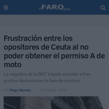
Frustración entre los
opositores de Ceuta al no
poder obtener el permiso A de
moto
La negativa de la DGT impide acceder a tres
puntos decisivos en la fase de méritos
Por
Diego Naranjo
29/01/2026 - 07:35