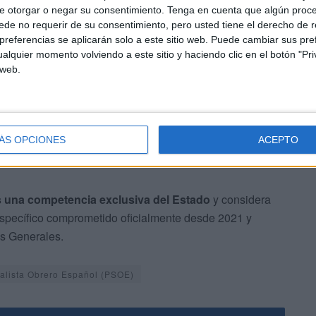
aceptan los populares
e otorgar o negar su consentimiento.
Tenga en cuenta que algún proc
de no requerir de su consentimiento, pero usted tiene el derecho de r
 que, a juicio de los populares, confirma la
ausencia de
referencias se aplicarán solo a este sitio web. Puede cambiar sus pref
alquier momento volviendo a este sitio y haciendo clic en el botón "Pri
a realidad estratégica, fronteriza y de seguridad
 web.
ÁS OPCIONES
ACEPTO
s una competencia exclusiva del Estado
y considera
specífico comprometido oficialmente desde 2021 y
es Generales.
ialista Obrero Español (PSOE)