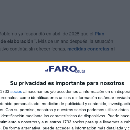
obierno ya respondió en abril de 2025 que el
Plan
de elaboración”.
Más de un año después, la situación
tivo continúa sin ofrecer fechas,
medidas concretas
ni
ierno tampoco detalle qué avances reales se han
n qué fase exacta se encuentra
el trabajo anunciado
.
Su privacidad es importante para nosotros
s 1733
socios
almacenamos y/o accedemos a información en un disposit
sonales, como identificadores únicos e información estándar enviada 
ntenido personalizado, medición de publicidad y contenido, investigaci
os.
Con su permiso, nosotros y nuestros socios podemos utilizar datos 
identificación mediante las características de dispositivos. Puede hacer
ntimiento a nosotros y a nuestros 1733 socios para que llevemos a ca
. De forma alternativa, puede acceder a información más detallada y 