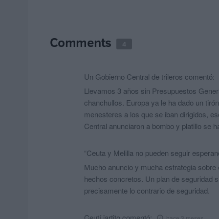
Comments
4
Un Gobierno Central de trileros
comentó:
Llevamos 3 años sin Presupuestos General
chanchullos. Europa ya le ha dado un tiró
menesteres a los que se iban dirigidos, e
Central anunciaron a bombo y platillo se h
“Ceuta y Melilla no pueden seguir espera
Mucho anuncio y mucha estrategia sobre el
hechos concretos. Un plan de seguridad si
precisamente lo contrario de seguridad.
Ceutí jartito
comentó:
hace 3 meses