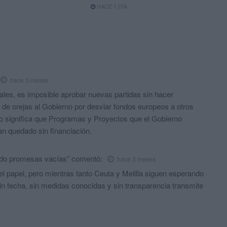
HACE 1 DÍA
hace 3 meses
es, es imposible aprobar nuevas partidas sin hacer
n de orejas al Gobierno por desviar fondos europeos a otros
so significa que Programas y Proyectos que el Gobierno
an quedado sin financiación.
ndo promesas vacías”
comentó:
hace 3 meses
 papel, pero mientras tanto Ceuta y Melilla siguen esperando
n fecha, sin medidas conocidas y sin transparencia transmite