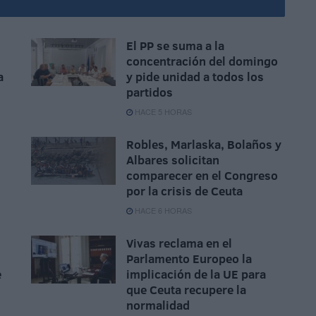
El PP se suma a la
concentración del domingo
a
y pide unidad a todos los
partidos
HACE 5 HORAS
Robles, Marlaska, Bolaños y
Albares solicitan
comparecer en el Congreso
por la crisis de Ceuta
HACE 6 HORAS
Vivas reclama en el
Parlamento Europeo la
e
implicación de la UE para
que Ceuta recupere la
normalidad