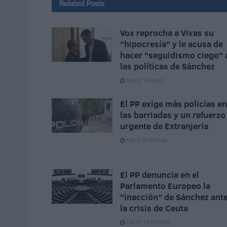
Related
Posts
Vox reprocha a Vivas su
"hipocresía" y le acusa de
hacer "seguidismo ciego" 
las políticas de Sánchez
HACE 1 HORA
El PP exige más policías en
las barriadas y un refuerzo
urgente de Extranjería
HACE 6 HORAS
El PP denuncia en el
Parlamento Europeo la
"inacción" de Sánchez ant
la crisis de Ceuta
HACE 18 HORAS