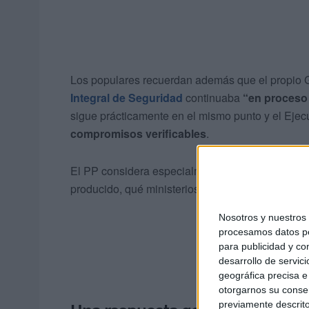
Los populares recuerdan además que el propio G
Integral de Seguridad
continuaba
“en proceso 
sigue prácticamente en el mismo punto y el Ejecu
compromisos verificables
.
El PP considera especialmente grave que el Gob
producido, qué ministerios están implicados o e
Nosotros y nuestro
procesamos datos per
para publicidad y co
desarrollo de servici
geográfica precisa e 
otorgarnos su conse
previamente descrito