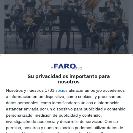
Imagen cedida
Su privacidad es importante para
nosotros
Nosotros y nuestros 1733
socios
almacenamos y/o accedemos
a información en un dispositivo, como cookies, y procesamos
Francisco Lobo es el coordinador de la
Orquesta Europea
datos personales, como identificadores únicos e información
del Sur
y el solista de contrabajo. Un
orquesta
que hoy
estándar enviada por un dispositivo para publicidad y contenido
personalizado, medición de publicidad y contenido,
domingo ofrece en Ceuta un concierto a las 19:30 horas en
investigación de audiencia y desarrollo de servicios.
Con su
el
Revellín
.
permiso, nosotros y nuestros socios podemos utilizar datos de