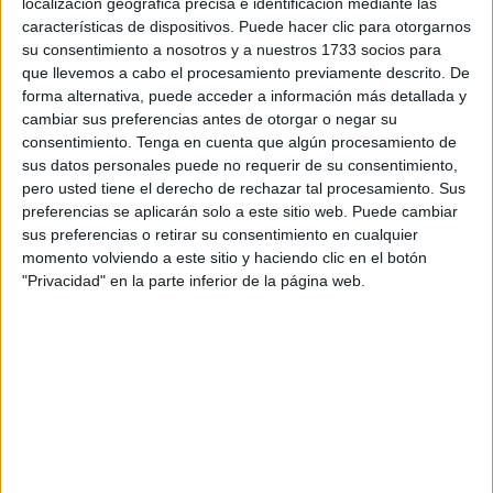
localización geográfica precisa e identificación mediante las
Lleva muchos años al frente de este proyecto, aunque
características de dispositivos. Puede hacer clic para otorgarnos
antes tenía otro nombre, y además es profesor de
su consentimiento a nosotros y a nuestros 1733 socios para
contrabajo desde el año 1999.
que llevemos a cabo el procesamiento previamente descrito. De
forma alternativa, puede acceder a información más detallada y
–¿Cuál es su papel en la orquesta?
cambiar sus preferencias antes de otorgar o negar su
consentimiento.
Tenga en cuenta que algún procesamiento de
–Soy el coordinador de la Orquesta Europea del Sur, un
sus datos personales puede no requerir de su consentimiento,
pero usted tiene el derecho de rechazar tal procesamiento. Sus
proyecto que surge como una posibilidad de cubrir las
preferencias se aplicarán solo a este sitio web. Puede cambiar
necesidades de organizaciones para facilitar una
sus preferencias o retirar su consentimiento en cualquier
formación orquestal profesional. Hay músicos de hasta 14
momento volviendo a este sitio y haciendo clic en el botón
nacionalidades, como rusos, bielorrusos, ucranianos,
"Privacidad" en la parte inferior de la página web.
ingleses, italianos, franceses, alemanes, rumanos,
búlgaros y españoles. Es un proyecto multicultural y tiene
una connotación, que es que todos ellos desarrollan su
labor profesional en Andalucía y yo soy el nexo de unión.
–¿A qué se debe el nombre de la orquesta?
–El nombre hace honor a la formación. Todos somos