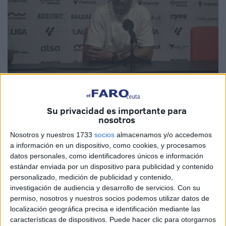
El Faro
Su privacidad es importante para
nosotros
Nosotros y nuestros 1733
socios
almacenamos y/o accedemos
a información en un dispositivo, como cookies, y procesamos
El
CD Mirandés
cayó derrotado este sábado por 2-0 en su
datos personales, como identificadores únicos e información
visita al ‘Alfonso Murube’,
en un encuentro marcado por
estándar enviada por un dispositivo para publicidad y contenido
personalizado, medición de publicidad y contenido,
un flojo inicio de los rojillos y por la efectividad del
investigación de audiencia y desarrollo de servicios.
Con su
conjunto local
.
Al término del partido, el técnico del
permiso, nosotros y nuestros socios podemos utilizar datos de
Mirandés, Fran Justo, se mostró autocrítico y lamentó los
localización geográfica precisa e identificación mediante las
errores cometidos por su equipo, sobre todo en los
características de dispositivos. Puede hacer clic para otorgarnos