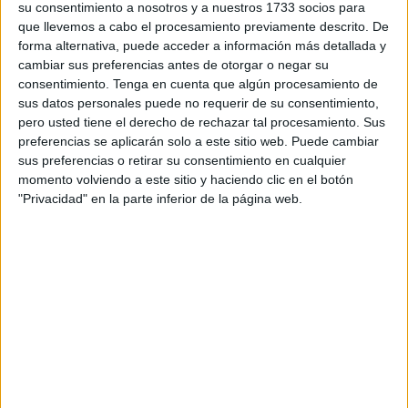
su consentimiento a nosotros y a nuestros 1733 socios para
primeros minutos del choque.
que llevemos a cabo el procesamiento previamente descrito. De
forma alternativa, puede acceder a información más detallada y
“Hoy no hemos salido a competir fuera de casa en ese
cambiar sus preferencias antes de otorgar o negar su
primer tramo de partido, como requiere la categoría para
consentimiento.
Tenga en cuenta que algún procesamiento de
poder puntuar, como habíamos hecho en las últimas cuatro
sus datos personales puede no requerir de su consentimiento,
salidas. La realidad es que tenemos que analizarlo,
pero usted tiene el derecho de rechazar tal procesamiento. Sus
preferencias se aplicarán solo a este sitio web. Puede cambiar
asumirlo,
y así es imposible puntuar fuera de casa
”,
sus preferencias o retirar su consentimiento en cualquier
expresó el entrenador gallego con franqueza.
momento volviendo a este sitio y haciendo clic en el botón
"Privacidad" en la parte inferior de la página web.
El técnico quería llegar hasta la quinta jornada consecutiva
sin perder lejos de Miranda pero no fue posible
debido a
un Ceuta superlativo
.
Justo reconoció que esperaban más del encuentro,
especialmente tras la buena dinámica que arrastraban a
domicilio, pero no dudó en reconocer los méritos del
Ceuta: “Veníamos con muy buenos números aquí a Ceuta,
pero no fuimos capaces de mantener ese nivel.
Ellos,