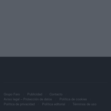
Grupo Faro
Publicidad
Contacto
Aviso legal – Protección de datos
Política de cookies
Política de privacidad
Política editorial
Términos de uso