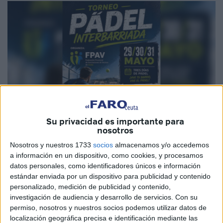
Su privacidad es importante para
nosotros
Nosotros y nuestros 1733
socios
almacenamos y/o accedemos
Imagen cedida
a información en un dispositivo, como cookies, y procesamos
datos personales, como identificadores únicos e información
estándar enviada por un dispositivo para publicidad y contenido
personalizado, medición de publicidad y contenido,
investigación de audiencia y desarrollo de servicios.
Con su
Las barriadas quieren reivindicar su presencia como un
permiso, nosotros y nuestros socios podemos utilizar datos de
tejido importante de la ciudad autónoma de Ceuta. Mostrar
localización geográfica precisa e identificación mediante las