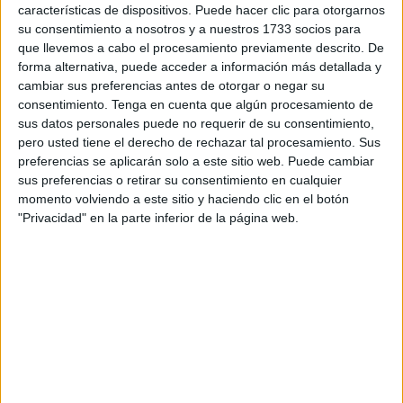
unión y colaboración
entre ellas para hacerse más
características de dispositivos. Puede hacer clic para otorgarnos
fuertes o, como dijo José Carlos Montes, secretario de la
su consentimiento a nosotros y a nuestros 1733 socios para
que llevemos a cabo el procesamiento previamente descrito. De
FPAV
(Federación Provincial de Asociaciones de Vecinos
forma alternativa, puede acceder a información más detallada y
de Ceuta) “
hacer piña entre todas las asociaciones
”.
cambiar sus preferencias antes de otorgar o negar su
consentimiento.
Tenga en cuenta que algún procesamiento de
Sobre todo en tiempos como los que corren actualmente,
sus datos personales puede no requerir de su consentimiento,
en los que “
parece que las barriadas se han quedado
pero usted tiene el derecho de rechazar tal procesamiento. Sus
un poquito atrás
”, lamentó José Carlos Montes. “Cuesta
preferencias se aplicarán solo a este sitio web. Puede cambiar
sus preferencias o retirar su consentimiento en cualquier
mucho trabajo que la gente se asocie y participe”. Para
momento volviendo a este sitio y haciendo clic en el botón
incentivar esta implicación por parte de la ciudadanía, este
"Privacidad" en la parte inferior de la página web.
año, como viene siendo habitual
durante los últimos seis
años
, se volverá a apostar por el deporte como una forma
ideal, a la vez que divertida, de despertar ese espíritu de
barriada.
El pádel, la gran novedad
La
FPAV
ha anunciado, para el fin de semana del
29, 30 y