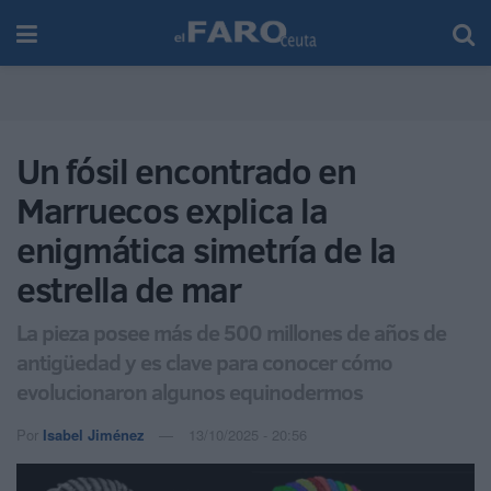
Un fósil encontrado en
Marruecos explica la
enigmática simetría de la
estrella de mar
La pieza posee más de 500 millones de años de
antigüedad y es clave para conocer cómo
evolucionaron algunos equinodermos
Por
Isabel Jiménez
13/10/2025 - 20:56