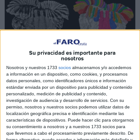
Su privacidad es importante para
nosotros
Nosotros y nuestros 1733
socios
almacenamos y/o accedemos
a información en un dispositivo, como cookies, y procesamos
datos personales, como identificadores únicos e información
Imagen: CSIC
estándar enviada por un dispositivo para publicidad y contenido
personalizado, medición de publicidad y contenido,
investigación de audiencia y desarrollo de servicios.
Con su
permiso, nosotros y nuestros socios podemos utilizar datos de
localización geográfica precisa e identificación mediante las
Un fósil con más de
500 millones de antigüedad
características de dispositivos. Puede hacer clic para otorgarnos
encontrado en Marruecos puede ser clave para conocer
su consentimiento a nosotros y a nuestros 1733 socios para
cómo evolucionaron algunos equinodermos
, así como
que llevemos a cabo el procesamiento previamente descrito. De
forma alternativa, puede acceder a información más detallada y