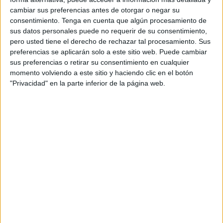
la enigmática simetría de algunos de estos invertebrados,
cambiar sus preferencias antes de otorgar o negar su
y entre ellos las estrellas de mar.
consentimiento.
Tenga en cuenta que algún procesamiento de
sus datos personales puede no requerir de su consentimiento,
El hallazgo ha correspondido a un equipo internacional de
pero usted tiene el derecho de rechazar tal procesamiento. Sus
investigadores, coliderado por el Instituto Geológico y
preferencias se aplicarán solo a este sitio web. Puede cambiar
Minero de España (IGME-CSIC), que ha bautizado el fósil
sus preferencias o retirar su consentimiento en cualquier
momento volviendo a este sitio y haciendo clic en el botón
como
Atlascystis acantha
, unos restos que ayudarán a
"Privacidad" en la parte inferior de la página web.
comprender cómo los equinodermos pasaron de tener un
cuerpo bilateral a la característica simetría de cinco radios
que los distingue en la actualidad.
El estudio, cuyos resultados se han publicado en la revista
Current Biology, presenta a Atlascystis acantha como el
equinodermo más antiguo conocido con simetría
bilateral
y el primero documentado en diferentes etapas de
desarrollo, ha informado hoy el IGME-CSIC en una nota de
prensa.
Este fósil, procedente de
depósitos del Cámbrico inferior