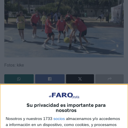
Fotos: kike
Las pistas de La Marina han sido el gran escenario en el
que
el
baloncesto de Ceuta
ha sido total y absoluto
Su privacidad es importante para
protagonista
. El deporte de la ciudad autónoma también
nosotros
disfruta su particular fin de curso.
Nosotros y nuestros 1733
socios
almacenamos y/o accedemos
a información en un dispositivo, como cookies, y procesamos
La Federación de Baloncesto de Ceuta ha organizado
una