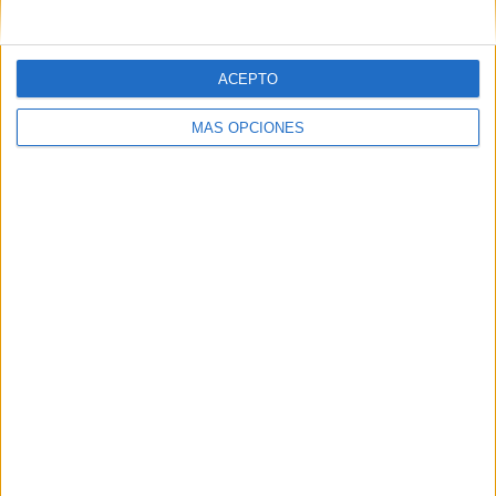
ACEPTO
MÁS OPCIONES
La competición contará con la participación de equipos
como
San Agustín, Hipona, CB La Inmaculada, CBC
Ceuta, Camoens y Fénix
.
La actividad comenzará alrededor de las 18.00 horas y se
prolongará hasta después de las 20.00h., momento en el
que se llevará a cabo la entrega de medallas y premios
para todos los participantes.