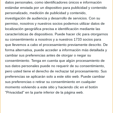
datos personales, como identificadores únicos e información
gran fiesta del baloncesto caballa para este fin de
estándar enviada por un dispositivo para publicidad y contenido
semana
, y en la mañana del viernes no había hecho nada
personalizado, medición de publicidad y contenido,
más que comenzar. Ha preparado, para ello, un intenso
investigación de audiencia y desarrollo de servicios.
Con su
permiso, nosotros y nuestros socios podemos utilizar datos de
programa de actividades que combina deporte,
localización geográfica precisa e identificación mediante las
convivencia y formación poniendo el broche final a un
características de dispositivos. Puede hacer clic para otorgarnos
nuevo curso repleto de iniciativas dirigidas para escolares
su consentimiento a nosotros y a nuestros 1733 socios para
entre todos los colegios participantes.
que llevemos a cabo el procesamiento previamente descrito. De
forma alternativa, puede acceder a información más detallada y
cambiar sus preferencias antes de otorgar o negar su
Los 10 colegios que han participado
consentimiento.
Tenga en cuenta que algún procesamiento de
sus datos personales puede no requerir de su consentimiento,
Príncipe Felipe, García Lorca, Juan Morejón, Ortega y
pero usted tiene el derecho de rechazar tal procesamiento. Sus
Gasset, Reina Sofía, Severo Ochoa, San Daniel y Lope
preferencias se aplicarán solo a este sitio web. Puede cambiar
sus preferencias o retirar su consentimiento en cualquier
de Vega, además de La Inmaculada y Beatriz de Silva
,
momento volviendo a este sitio y haciendo clic en el botón
son los diez centros educativos que han formado parte de
"Privacidad" en la parte inferior de la página web.
esta iniciativa educativa durante el curso y que, ahora,
participan en este evento festivo de la clausura de
actividades incluidas en la guía educativa ‘
Ceuta te