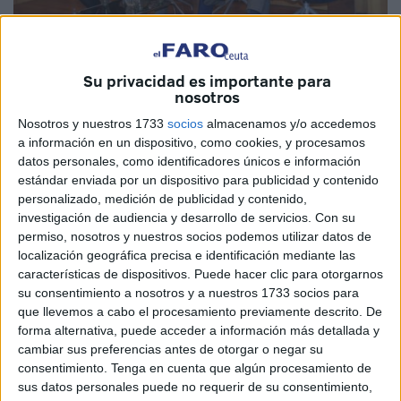
Su privacidad es importante para
nosotros
El Faro
Nosotros y nuestros 1733
socios
almacenamos y/o accedemos
a información en un dispositivo, como cookies, y procesamos
datos personales, como identificadores únicos e información
estándar enviada por un dispositivo para publicidad y contenido
El presidente de la Ciudad y su consejera de Hacienda
personalizado, medición de publicidad y contenido,
participaron ayer en las Murallas Reales en la
investigación de audiencia y desarrollo de servicios.
Con su
presentación de los dos proyectos tecnológicos y
permiso, nosotros y nuestros socios podemos utilizar datos de
localización geográfica precisa e identificación mediante las
sostenibles que se van a poner en marcha en el puerto con
características de dispositivos. Puede hacer clic para otorgarnos
una inversión global de algo más de 9 millones de euros
su consentimiento a nosotros y a nuestros 1733 socios para
con una subvención de Procesa que cubrirá más del 40%
que llevemos a cabo el procesamiento previamente descrito. De
del total.
forma alternativa, puede acceder a información más detallada y
cambiar sus preferencias antes de otorgar o negar su
La colaboración público-privada es fundamental para
consentimiento.
Tenga en cuenta que algún procesamiento de
sus datos personales puede no requerir de su consentimiento,
cimentar el nuevo modelo económico de Ceuta “verde,