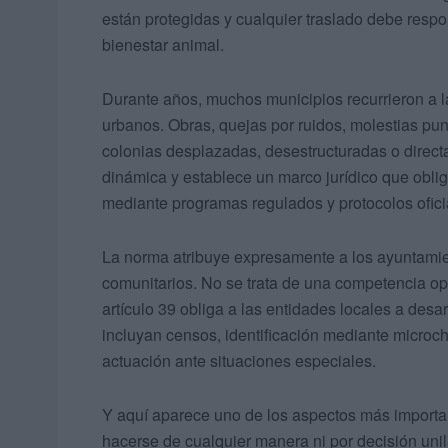
están protegidas y cualquier traslado debe respond
bienestar animal.
Durante años, muchos municipios recurrieron a la
urbanos. Obras, quejas por ruidos, molestias pu
colonias desplazadas, desestructuradas o direc
dinámica y establece un marco jurídico que oblig
mediante programas regulados y protocolos ofici
La norma atribuye expresamente a los ayuntamien
comunitarios. No se trata de una competencia opc
artículo 39 obliga a las entidades locales a des
incluyan censos, identificación mediante microchi
actuación ante situaciones especiales.
Y aquí aparece uno de los aspectos más importan
hacerse de cualquier manera ni por decisión unila