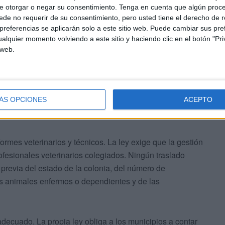
e otorgar o negar su consentimiento.
Tenga en cuenta que algún proc
ue justifica el traslado. No basta una simple queja vecinal
de no requerir de su consentimiento, pero usted tiene el derecho de r
motivos acreditados relacionados con riesgos para los
referencias se aplicarán solo a este sitio web. Puede cambiar sus pref
alquier momento volviendo a este sitio y haciendo clic en el botón "Pri
es urbanísticas inevitables o afecciones graves sobre la
 web.
ÁS OPCIONES
ACEPTO
ormes veterinarios y técnicos. La ley exige que la gestión
rofesionales veterinarios colegiados. Ningún traslado
previa del estado de la colonia, del número de
los animales enfermos o dependientes y de las
adecuado. La propia ley obliga a los municipios a contar