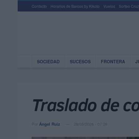
Contacto
Horarios de Barcos by Kikoto
Vuelos
Sorteo Cruz
SOCIEDAD
SUCESOS
FRONTERA
J
Traslado de co
Por
Ángel Ruiz
28/05/2026 - 07:28