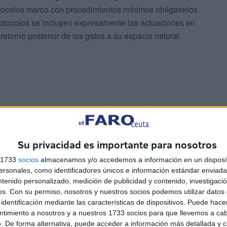
ocolos marco con procedimientos mínimos obligatorios
protocolos se incluyen expresamente las actuaciones en
etorno posterior de los gatos a su espacio natural.
rse bajo circunstancias justificadas y excepcionales. Una
a cambiarse de sitio porque resulte incómodo. Los gatos
Su privacidad es importante para nosotros
extremadamente fuertes. Sacarlos de su entorno sin
s 1733
socios
almacenamos y/o accedemos a información en un disposit
severo, desorientación, desapariciones, atropellos,
sonales, como identificadores únicos e información estándar enviada 
ntenido personalizado, medición de publicidad y contenido, investigaci
os.
Con su permiso, nosotros y nuestros socios podemos utilizar datos 
nda trasladar una colonia debe cumplir previamente una
identificación mediante las características de dispositivos. Puede hacer
ntimiento a nosotros y a nuestros 1733 socios para que llevemos a ca
. De forma alternativa, puede acceder a información más detallada y 