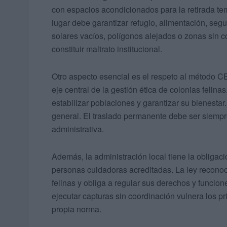
con espacios acondicionados para la retirada t
lugar debe garantizar refugio, alimentación, seg
solares vacíos, polígonos alejados o zonas sin co
constituir maltrato institucional.
Otro aspecto esencial es el respeto al método C
eje central de la gestión ética de colonias felinas
estabilizar poblaciones y garantizar su bienestar.
general. El traslado permanente debe ser siempre
administrativa.
Además, la administración local tiene la obligac
personas cuidadoras acreditadas. La ley recono
felinas y obliga a regular sus derechos y funcion
ejecutar capturas sin coordinación vulnera los pr
propia norma.