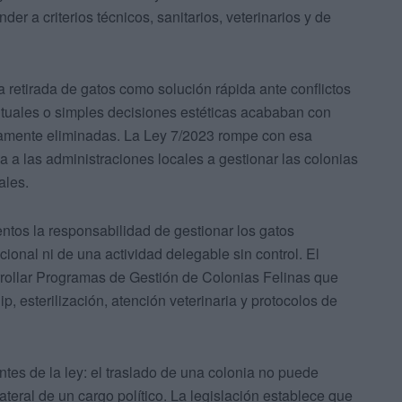
er a criterios técnicos, sanitarios, veterinarios y de
 retirada de gatos como solución rápida ante conflictos
ntuales o simples decisiones estéticas acababan con
tamente eliminadas. La Ley 7/2023 rompe con esa
a a las administraciones locales a gestionar las colonias
ales.
tos la responsabilidad de gestionar los gatos
ional ni de una actividad delegable sin control. El
arrollar Programas de Gestión de Colonias Felinas que
p, esterilización, atención veterinaria y protocolos de
tes de la ley: el traslado de una colonia no puede
teral de un cargo político. La legislación establece que