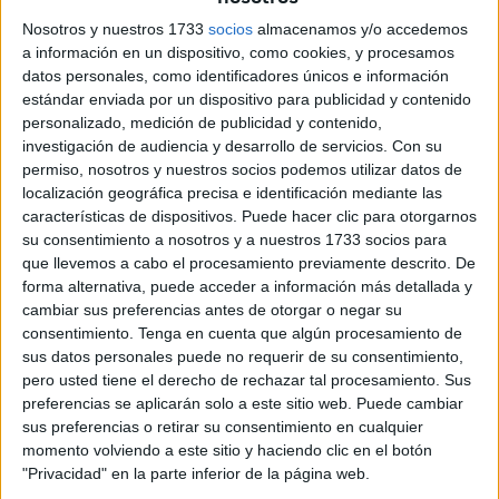
cruzar pero, aun siendo menor de edad, se le devolvió a
Nosotros y nuestros 1733
socios
almacenamos y/o accedemos
Marruecos. Esa imagen ha conmocionado al pueblo
a información en un dispositivo, como cookies, y procesamos
datos personales, como identificadores únicos e información
marroquí y también ha tenido gran repercusión en nuestro
estándar enviada por un dispositivo para publicidad y contenido
país.
personalizado, medición de publicidad y contenido,
investigación de audiencia y desarrollo de servicios.
Con su
Las devoluciones en caliente
permiso, nosotros y nuestros socios podemos utilizar datos de
localización geográfica precisa e identificación mediante las
Según la Ley de Extranjería, y estando amparadas por el
características de dispositivos. Puede hacer clic para otorgarnos
su consentimiento a nosotros y a nuestros 1733 socios para
Tribunal Constitucional, las llamadas 'devoluciones en
que llevemos a cabo el procesamiento previamente descrito. De
caliente' están previstas para mayores de 18 años que
forma alternativa, puede acceder a información más detallada y
sean detectados en la línea fronteriza de Ceuta o Melilla
cambiar sus preferencias antes de otorgar o negar su
intentando superar los elementos de contención
consentimiento.
Tenga en cuenta que algún procesamiento de
sus datos personales puede no requerir de su consentimiento,
existentes, pero no si ya se encuentran en suelo español
pero usted tiene el derecho de rechazar tal procesamiento. Sus
aunque estén en situación irregular. Si tienen menos de 18
preferencias se aplicarán solo a este sitio web. Puede cambiar
años, la devolución está expresamente prohibida por los
sus preferencias o retirar su consentimiento en cualquier
convenios internacionales de protección de la infancia.
momento volviendo a este sitio y haciendo clic en el botón
Todo ello deja solo dos opciones: acoger a los menores o,
"Privacidad" en la parte inferior de la página web.