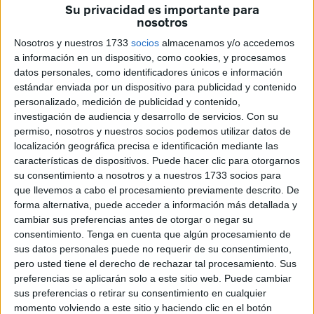
Su privacidad es importante para
nosotros
Nosotros y nuestros 1733
socios
almacenamos y/o accedemos
a información en un dispositivo, como cookies, y procesamos
datos personales, como identificadores únicos e información
estándar enviada por un dispositivo para publicidad y contenido
personalizado, medición de publicidad y contenido,
Salvo excepciones ha sido una Feria tranquila de la que
investigación de audiencia y desarrollo de servicios.
Con su
actualmente sólo quedan las estructuras de las casetas. La
permiso, nosotros y nuestros socios podemos utilizar datos de
mayoría de los feriantes ya partieron, y la ciudad se
localización geográfica precisa e identificación mediante las
encuentra en plenos trabajos de limpieza, que
características de dispositivos. Puede hacer clic para otorgarnos
comenzaron hace una semana y que se extenderán unos
su consentimiento a nosotros y a nuestros 1733 socios para
que llevemos a cabo el procesamiento previamente descrito. De
días a medida que las casetas van siendo desmontadas,
forma alternativa, puede acceder a información más detallada y
cuya finalización se prevé para mañana como ha apuntado
cambiar sus preferencias antes de otorgar o negar su
el encargado de la empresa.
consentimiento.
Tenga en cuenta que algún procesamiento de
sus datos personales puede no requerir de su consentimiento,
Los servicios de limpieza llevados a cabo por los
pero usted tiene el derecho de rechazar tal procesamiento. Sus
trabajadores del plan de empleo han finalizado hoy, y los
preferencias se aplicarán solo a este sitio web. Puede cambiar
sus preferencias o retirar su consentimiento en cualquier
trabajadores de TRACE calculan que no se prolongarán
momento volviendo a este sitio y haciendo clic en el botón