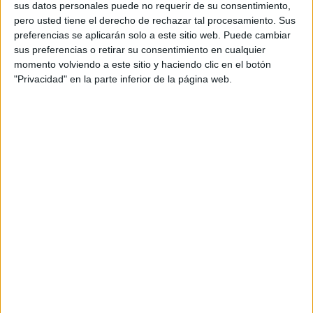
malas condiciones.
sus datos personales puede no requerir de su consentimiento,
pero usted tiene el derecho de rechazar tal procesamiento. Sus
Marchar a Marruecos supone, caducada la tarjeta, no
preferencias se aplicarán solo a este sitio web. Puede cambiar
poder volver a entrar. La única alternativa, si Extranjería
sus preferencias o retirar su consentimiento en cualquier
continúa solicitando ese documento hasta ahora necesario
momento volviendo a este sitio y haciendo clic en el botón
"Privacidad" en la parte inferior de la página web.
para las renovaciones, es pernoctar en Ceuta, dejar de ver
a sus familias y exponerse a cualquier sanción.
Muertes de transfronterizos este
2024
2024 dejó muertes de casi 30 inmigrantes. Algunos de
esos fallecidos eran transfronterizos, trabajadores como
Ismael, cuyo
cuerpo sin vida fue localizado el día de la
cabalgata de Reyes en el arenal del Sarchal
. Albañil de
profesión, trabajador en Ceuta durante más de 20 años,
intentaba llegar a nado a la ciudad de manera irregular, en
la orilla murió ahogado. Tenía que optar por esa salida