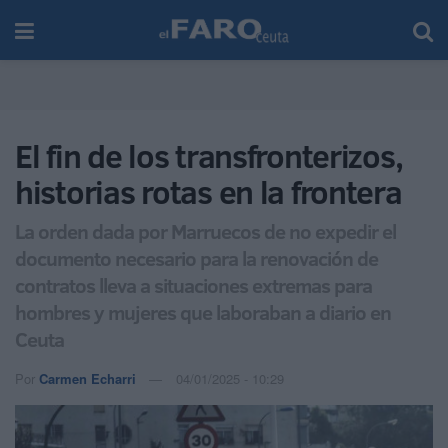
El fin de los transfronterizos,
historias rotas en la frontera
La orden dada por Marruecos de no expedir el
documento necesario para la renovación de
contratos lleva a situaciones extremas para
hombres y mujeres que laboraban a diario en
Ceuta
Por
Carmen Echarri
04/01/2025 - 10:29