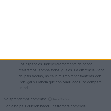
ADORAIS
Harto de aguantar...
comentó:
hace 2 años
El síndrome de inferioridad? Te refieres al experimento
fallido del '82...?
PPS
comentó:
hace 2 años
España no es el único país europeo que tiene
territorios ultramar, Francia por ejemplo tiene territorios
en el Índico y no creo que los considere de segunda.
Los españoles, independientemente de dónde
resistamos, somos todos iguales. La diferencia viene
del país vecino, no es lo mismo tener fronteras con
Portugal o Francia que con Marruecos, no compare
usted.
No aprendemos
comentó:
hace 2 años
Con este país quieren hacer una frontera comercial...