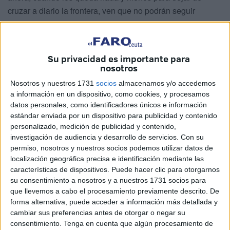
cruzar a diario la frontera, ven que no podrán seguir
haciéndolo en cuanto caduque su tarjeta.
Alquileres en viviendas patera
Su privacidad es importante para
nosotros
La vida laboral conseguida hasta la fecha no alcanza el
Nosotros y nuestros 1731
socios
almacenamos y/o accedemos
periodo para jubilarse y con esta medida se impide una
a información en un dispositivo, como cookies, y procesamos
continuación y seguir aportando a casa la única inyección
datos personales, como identificadores únicos e información
económica que llega en un norte marroquí que dejó de
estándar enviada por un dispositivo para publicidad y contenido
personalizado, medición de publicidad y contenido,
tener los ingresos derivados del comercio asociado al
investigación de audiencia y desarrollo de servicios.
Con su
trasiego comercial del Tarajal y sus polígonos.
permiso, nosotros y nuestros socios podemos utilizar datos de
localización geográfica precisa e identificación mediante las
Las consecuencias para muchos de estos transfronterizos
características de dispositivos. Puede hacer clic para otorgarnos
se traducen en la pérdida del trabajo o el regreso a épocas
su consentimiento a nosotros y a nuestros 1731 socios para
en las que, como cuando cerraron la frontera en tiempos
que llevemos a cabo el procesamiento previamente descrito. De
forma alternativa, puede acceder a información más detallada y
de
covid
, quedaban a dormir en casas abonando
cambiar sus preferencias antes de otorgar o negar su
alquileres excesivos y ocupando viviendas patera en
consentimiento.
Tenga en cuenta que algún procesamiento de