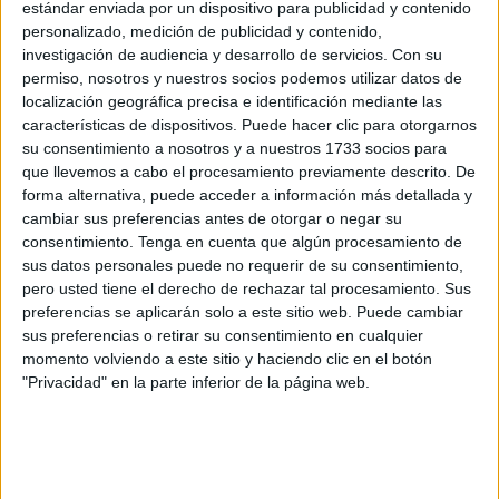
estándar enviada por un dispositivo para publicidad y contenido
un protagonismo especial gracias a su programa
‘Poetas
personalizado, medición de publicidad y contenido,
andalusíes: nubas y melodías de
al-Ándalus
’
.
investigación de audiencia y desarrollo de servicios.
Con su
permiso, nosotros y nuestros socios podemos utilizar datos de
Con esta iniciativa, la formación musical propone un viaje
localización geográfica precisa e identificación mediante las
características de dispositivos. Puede hacer clic para otorgarnos
espiritual desde la Península Ibérica hasta Siria
su consentimiento a nosotros y a nuestros 1733 socios para
fusionando poesía,
música y la danza sufí
. Un
que llevemos a cabo el procesamiento previamente descrito. De
espectáculo que, según cuentan, “es una
invitación a la
forma alternativa, puede acceder a información más detallada y
meditación
, tanto para los artistas como para el público,
cambiar sus preferencias antes de otorgar o negar su
consentimiento.
Tenga en cuenta que algún procesamiento de
guiándolos hacia su propio camino espiritual”.
sus datos personales puede no requerir de su consentimiento,
pero usted tiene el derecho de rechazar tal procesamiento. Sus
preferencias se aplicarán solo a este sitio web. Puede cambiar
sus preferencias o retirar su consentimiento en cualquier
momento volviendo a este sitio y haciendo clic en el botón
"Privacidad" en la parte inferior de la página web.