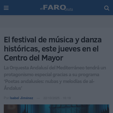
El festival de música y danza
históricas, este jueves en el
Centro del Mayor
La Orquesta Andalusí del Mediterráneo tendrá un
protagonismo especial gracias a su programa
‘Poetas andalusíes: nubas y melodías de al-
Ándalus’
Por
Isabel Jiménez
22/10/2025 - 16:19