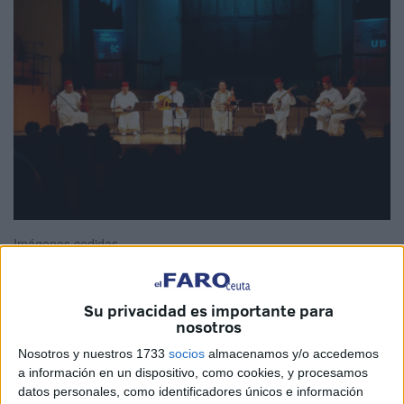
Imágenes cedidas
Su privacidad es importante para
nosotros
El salón de actos del Centro del Mayor de Ceuta acogerá
este jueves, a partir de las 20.15 horas, la III edición del
Nosotros y nuestros 1733
socios
almacenamos y/o accedemos
a información en un dispositivo, como cookies, y procesamos
festival de música y danza históricas
Femudahi 2025
,
datos personales, como identificadores únicos e información
en el que la
Orquesta Andalusí del Mediterráneo
tendrá