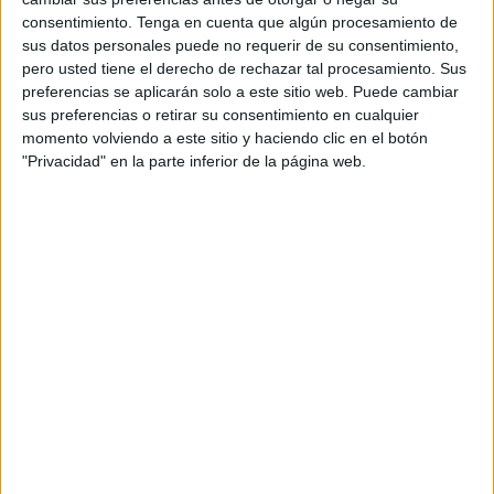
Muñoz para compaginar la dirección técnica del
club
con
consentimiento.
Tenga en cuenta que algún procesamiento de
su vida profesional debido al cierre de frontera y ante la
sus datos personales puede no requerir de su consentimiento,
incertidumbre de cuándo será la reapertura con el país
pero usted tiene el derecho de rechazar tal procesamiento. Sus
vecino, lugar donde ejerce sus funciones profesionales.
preferencias se aplicarán solo a este sitio web. Puede cambiar
sus preferencias o retirar su consentimiento en cualquier
Muñoz se ha despedido del club destacando la buena
momento volviendo a este sitio y haciendo clic en el botón
"Privacidad" en la parte inferior de la página web.
relación con la junta directiva.“Agradezco a todo el equipo
humano la calidez que me han dado durante este corto
periodo de tiempo, a las chicas, al cuerpo técnico, a la
directiva y muy especialmente al presidente y al
vicepresidente, que han tenido un trato muy especial para
conmigo. Gracias a todos. Siempre Camoens” concluyó
Fernando Muñoz.
De igual modo, el CD Camoens, en su comunicado oficial,
agradece a Fernando su labor "así como su transparencia
y buena voluntad por buscar el bien del equipo en estos
momentos de tanta incertidumbre en todos los niveles".