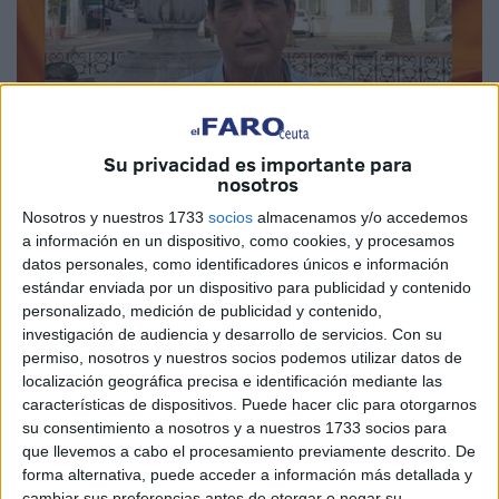
Su privacidad es importante para
nosotros
Nosotros y nuestros 1733
socios
almacenamos y/o accedemos
a información en un dispositivo, como cookies, y procesamos
Archivo
datos personales, como identificadores únicos e información
estándar enviada por un dispositivo para publicidad y contenido
personalizado, medición de publicidad y contenido,
investigación de audiencia y desarrollo de servicios.
Con su
permiso, nosotros y nuestros socios podemos utilizar datos de
El
CD Camoens
y Fernando Muñoz han llegado a un
localización geográfica precisa e identificación mediante las
acuerdo para dar por concluida su etapa como entrenador
características de dispositivos. Puede hacer clic para otorgarnos
del primer equipo de Ceuta.
su consentimiento a nosotros y a nuestros 1733 socios para
que llevemos a cabo el procesamiento previamente descrito. De
Esta decisión llega ante la imposibilidad de Fernando
forma alternativa, puede acceder a información más detallada y
cambiar sus preferencias antes de otorgar o negar su