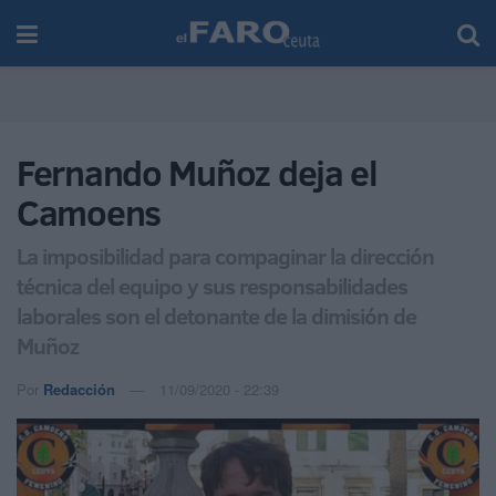
Fernando Muñoz deja el
Camoens
La imposibilidad para compaginar la dirección
técnica del equipo y sus responsabilidades
laborales son el detonante de la dimisión de
Muñoz
Por
Redacción
11/09/2020 - 22:39