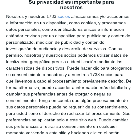
Su privacidad es importante para
El balance de su jornada es el mismo que otros años,
nosotros
según comentan. Apenas han notado cambios en la
Nosotros y nuestros 1733
socios
almacenamos y/o accedemos
afluencia de personas aunque haya aumentado el número
a información en un dispositivo, como cookies, y procesamos
de días, aunque notaron algo más de personas entre el día
datos personales, como identificadores únicos e información
4 y el día 5, que coinciden con la ofrenda y la procesión.
estándar enviada por un dispositivo para publicidad y contenido
personalizado, medición de publicidad y contenido,
“Más días, menos ventas, estamos en las mismas”,
investigación de audiencia y desarrollo de servicios.
Con su
lamenta uno de los feriantes que se encontraban todavía
permiso, nosotros y nuestros socios podemos utilizar datos de
en la zona.
localización geográfica precisa e identificación mediante las
características de dispositivos. Puede hacer clic para otorgarnos
su consentimiento a nosotros y a nuestros 1733 socios para
que llevemos a cabo el procesamiento previamente descrito. De
forma alternativa, puede acceder a información más detallada y
cambiar sus preferencias antes de otorgar o negar su
consentimiento.
Tenga en cuenta que algún procesamiento de
Después de pasar por nuestra ciudad, los feriantes se
sus datos personales puede no requerir de su consentimiento,
dirigen a otras ferias de Andalucía, como la de Málaga. Es
pero usted tiene el derecho de rechazar tal procesamiento. Sus
preferencias se aplicarán solo a este sitio web. Puede cambiar
por ello que muchos se apresuran para recoger y dirigirse
sus preferencias o retirar su consentimiento en cualquier
al puerto, para así poder llegar a la Península cuanto
momento volviendo a este sitio y haciendo clic en el botón
antes. Sin embargo, no todos tienen tanta prisa. Otros