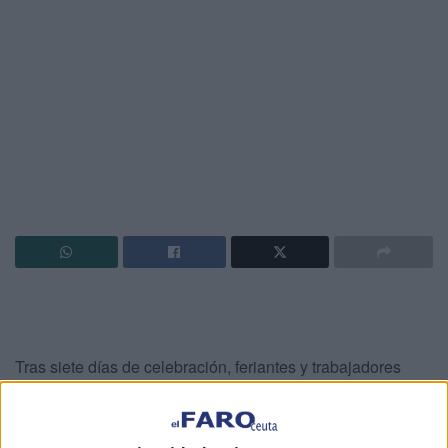
Tras siete días de celebración, feriantes y trabajadores
llevan a cabo sus últimas labores para dar por finalizadas
las
Fiestas Patronales
.