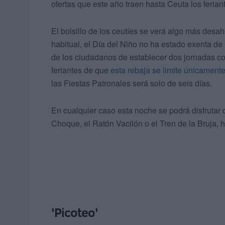
ofertas que este año traen hasta Ceuta los ferian
El bolsillo de los ceutíes se verá algo más des
habitual, el Día del Niño no ha estado exenta de
de los ciudadanos de establecer dos jornadas con
feriantes de que
esta rebaja se limite únicament
las Fiestas Patronales será solo de seis días.
En cualquier caso esta noche se podrá disfrutar
Choque, el Ratón Vacilón o el Tren de la Bruja,
'Picoteo'