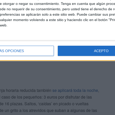
e otorgar o negar su consentimiento.
Tenga en cuenta que algún proc
de no requerir de su consentimiento, pero usted tiene el derecho de r
en esta ocasión en el tercer día de las Fiestas
referencias se aplicarán solo a este sitio web. Puede cambiar sus pref
 económica porque las atracciones reducirán su precio
alquier momento volviendo a este sitio y haciendo clic en el botón "Pri
ión más, el tradicional y esperado ‘Día del Niño’.
 web.
rritos’ para los más pequeños de la casa solo costarán
 atracciones familiares en las que todos sus miembros
ÁS OPCIONES
ACEPTO
anja horaria reducida también
se aplicará toda la noche
,
caso de los pequeños: 3 euros por disfrutar de las
e 16 plazas. Saltos, ‘caídas’ en picado o vueltas
de un grito a los atrevidos que suban a algunas de las