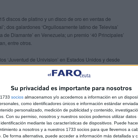
5 discos de platino y un disco de oro en ventas de
’; dos galardones ‘Orgullosamente latino de Televisa’
a de Diamante’ en Venezuela; un premio ‘40 Principales’
n, entre otros.
os ‘Juventud de Univision’ en Estados Unidos y desde
e Tetuán, en Santander.
Su privacidad es importante para nosotros
s 1733
socios
almacenamos y/o accedemos a información en un disposit
sonales, como identificadores únicos e información estándar enviada 
ntenido personalizado, medición de publicidad y contenido, investigaci
os.
Con su permiso, nosotros y nuestros socios podemos utilizar datos 
 la Feria precios reducidos en las
identificación mediante las características de dispositivos. Puede hacer
ntimiento a nosotros y a nuestros 1733 socios para que llevemos a ca
. De forma alternativa, puede acceder a información más detallada y 