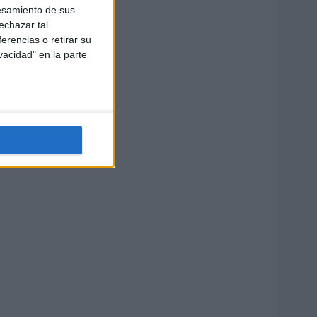
esamiento de sus
echazar tal
erencias o retirar su
vacidad" en la parte