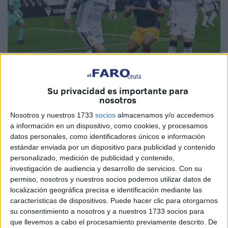
Su privacidad es importante para
nosotros
Imagen de archivo
Nosotros y nuestros 1733
socios
almacenamos y/o accedemos
a información en un dispositivo, como cookies, y procesamos
datos personales, como identificadores únicos e información
estándar enviada por un dispositivo para publicidad y contenido
personalizado, medición de publicidad y contenido,
Recta final de temporada en
LaLiga Hypermotion
.
investigación de audiencia y desarrollo de servicios.
Con su
Apenas son tres partidos los que quedan para echar el
permiso, nosotros y nuestros socios podemos utilizar datos de
cierre a un nuevo año en la división de plata de nuestro
localización geográfica precisa e identificación mediante las
fútbol, aunque casi de oro si hablamos de la ciudad
características de dispositivos. Puede hacer clic para otorgarnos
autónoma de Ceuta. Todo tipo de
expectativas se han
su consentimiento a nosotros y a nuestros 1733 socios para
que llevemos a cabo el procesamiento previamente descrito. De
cumplido e incluso superado
para un equipo recién