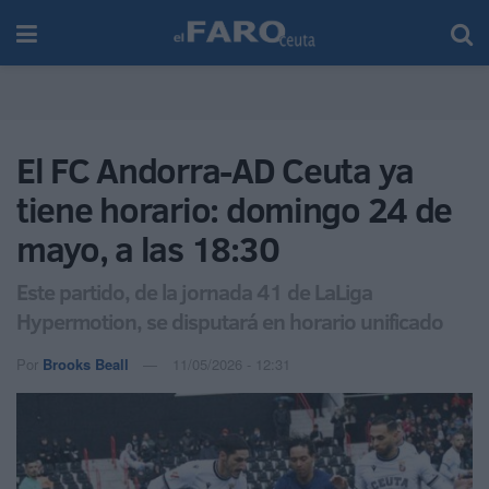
El FC Andorra-AD Ceuta ya
tiene horario: domingo 24 de
mayo, a las 18:30
Este partido, de la jornada 41 de LaLiga
Hypermotion, se disputará en horario unificado
Por
Brooks Beall
11/05/2026 - 12:31