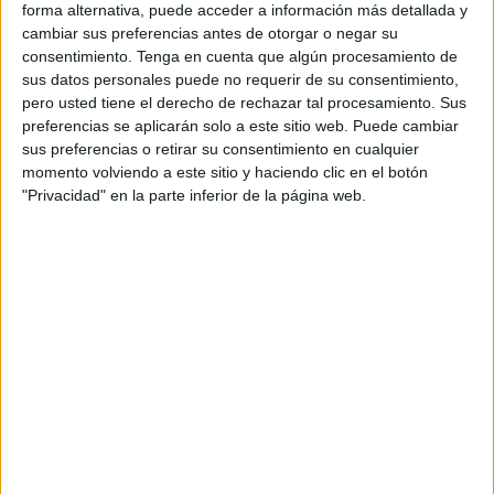
forma alternativa, puede acceder a información más detallada y
ascendido desde Primera RFEF como es la
AD Ceuta
.
cambiar sus preferencias antes de otorgar o negar su
consentimiento.
Tenga en cuenta que algún procesamiento de
La visita a Andorra, en horario
sus datos personales puede no requerir de su consentimiento,
pero usted tiene el derecho de rechazar tal procesamiento. Sus
unificado
preferencias se aplicarán solo a este sitio web. Puede cambiar
sus preferencias o retirar su consentimiento en cualquier
La clasificación para el play-off es una meta lejana, no
momento volviendo a este sitio y haciendo clic en el botón
"Privacidad" en la parte inferior de la página web.
descartada del todo por los números, pero sí en el ideario
de un equipo al que poco parece importarle cuando ya
hace varias semanas que confirmó su presencia en el
fútbol profesional de cara a la próxima temporada.
Instalado en media tabla, la AD Ceuta no tendrá mucho
más en juego hasta el final que el orgullo de los suyos.
Málaga CF,
FC Andorra
y Albacete Balompié
serán sus
próximos y últimos rivales. El primero de ellos llegará el
próximo fin de semana, concretamente el sábado, cuando
recibirá al equipo andaluz en el Alfonso Murube. Ya se