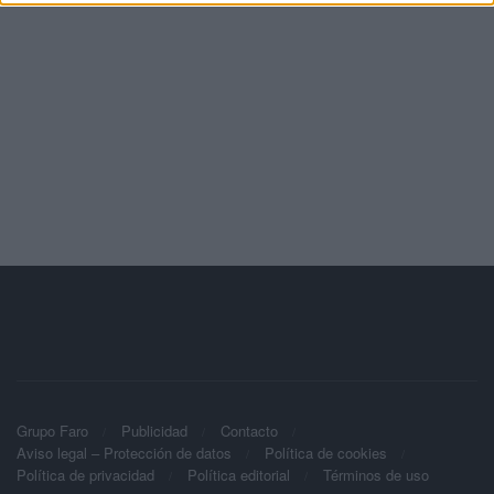
Grupo Faro
Publicidad
Contacto
Aviso legal – Protección de datos
Política de cookies
Política de privacidad
Política editorial
Términos de uso