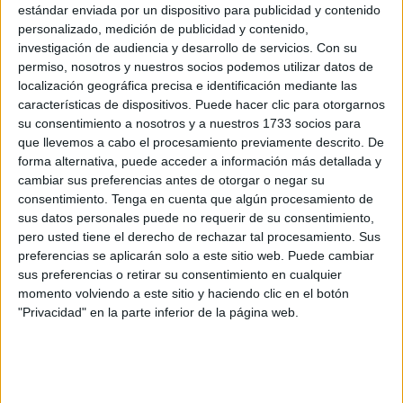
estándar enviada por un dispositivo para publicidad y contenido
dará el pistoletazo de salida este
domingo a las 16:15
personalizado, medición de publicidad y contenido,
horas
en el
estadio Alfonso Murube
.
investigación de audiencia y desarrollo de servicios.
Con su
permiso, nosotros y nuestros socios podemos utilizar datos de
El dos equipos recién ascendidos se cruzarán en un duelo
localización geográfica precisa e identificación mediante las
que será clave para que sigan cumpliendo sus respectivos
características de dispositivos. Puede hacer clic para otorgarnos
objetivos en la categoría de plata.
su consentimiento a nosotros y a nuestros 1733 socios para
que llevemos a cabo el procesamiento previamente descrito. De
El encuentro se retransmitirá a través de diferentes
forma alternativa, puede acceder a información más detallada y
cambiar sus preferencias antes de otorgar o negar su
canales:
DAZN (Plan Fútbol), Movistar Plus+, Canal
consentimiento.
Tenga en cuenta que algún procesamiento de
LALIGA TV Hypermotion
mediante múltiples operarios
sus datos personales puede no requerir de su consentimiento,
como
Orange, Vodafone, Amazon Prime y DIGI TV con
pero usted tiene el derecho de rechazar tal procesamiento. Sus
su Pack Deportes
, en el que tendrán acceso a todos los
preferencias se aplicarán solo a este sitio web. Puede cambiar
partidos en sus canales LALIGA TV HYPERMOTION 1, 2,
sus preferencias o retirar su consentimiento en cualquier
momento volviendo a este sitio y haciendo clic en el botón
3.
"Privacidad" en la parte inferior de la página web.
Cadenas y EN DIRECTO de
El Faro
de Ceuta
con el minuto a minuto y