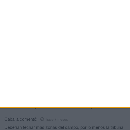
HACE 1 DÍA
El Ceuta, a la espera de José Ángel
Jurado del Dépor
HACE 1 DÍA
Horario y dónde ver el XII Trofeo de
Feria: un Ceuta-Málaga para terminar la
pretemporada
HACE 1 DÍA
Comments
3
Botecheli
comentó:
hace 7 meses
Resultado 2 a 1 para mi Ceuta. Mucho animo y suerte.
Caballa
comentó:
hace 7 meses
Deberían techar más zonas del campo, por lo menos la tribuna