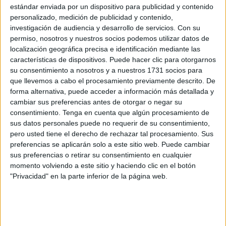
Gallant a la controvertida legislación de exención del
estándar enviada por un dispositivo para publicidad y contenido
servicio militar, que ha sido exigida por los socios de la
personalizado, medición de publicidad y contenido,
investigación de audiencia y desarrollo de servicios.
Con su
coalición ultra ortodoxa cuyo apoyo el Likud necesita para
permiso, nosotros y nuestros socios podemos utilizar datos de
mantenerse en el poder. Gallant que es partidario de que
localización geográfica precisa e identificación mediante las
todos los ciudadanos deben arrimar el hombro para salvar
características de dispositivos. Puede hacer clic para otorgarnos
la nación, ha sido sustituido por el ministro de Exteriores
su consentimiento a nosotros y a nuestros 1731 socios para
que llevemos a cabo el procesamiento previamente descrito. De
sin ninguna experiencia en los asuntos de Defensa, en
forma alternativa, puede acceder a información más detallada y
esta etapa tan crucial al estar el país en guerra en varios
cambiar sus preferencias antes de otorgar o negar su
frentes.
consentimiento.
Tenga en cuenta que algún procesamiento de
sus datos personales puede no requerir de su consentimiento,
pero usted tiene el derecho de rechazar tal procesamiento. Sus
preferencias se aplicarán solo a este sitio web. Puede cambiar
sus preferencias o retirar su consentimiento en cualquier
momento volviendo a este sitio y haciendo clic en el botón
"Privacidad" en la parte inferior de la página web.