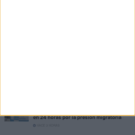
Vivas traslada al Rey la "situación
crítica" de Ceuta y reclama recuperar la
normalidad tras la crisis fronteriza
HACE 1 HORA
La crisis de Ceuta no frena el
compromiso de Portugal con el Mundial
2030 junto a España y Marruecos
HACE 2 HORAS
Marruecos refuerza la seguridad en
Castillejos para evitar nuevos intentos
de cruce hacia Ceuta
HACE 3 HORAS
Ingesa presta 329 asistencias en Ceuta
en 24 horas por la presión migratoria
HACE 3 HORAS