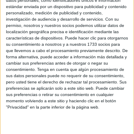
datos personales, como identificadores únicos e información
Un día cualquiera
estándar enviada por un dispositivo para publicidad y contenido
personalizado, medición de publicidad y contenido,
POR
JOSÉ MANUEL ADÁN
21/03/2025
0
investigación de audiencia y desarrollo de servicios.
Con su
permiso, nosotros y nuestros socios podemos utilizar datos de
ETA no, ETA no, ETA no…
localización geográfica precisa e identificación mediante las
POR
JOSÉ MANUEL ADÁN
19/03/2025
0
características de dispositivos. Puede hacer clic para otorgarnos
su consentimiento a nosotros y a nuestros 1733 socios para
Es el amo del castillo
que llevemos a cabo el procesamiento previamente descrito. De
forma alternativa, puede acceder a información más detallada y
POR
JOSÉ MANUEL ADÁN
04/03/2025
1
cambiar sus preferencias antes de otorgar o negar su
consentimiento.
Tenga en cuenta que algún procesamiento de
El Inspector Clouseau al mando del PP
sus datos personales puede no requerir de su consentimiento,
POR
JOSÉ MANUEL ADÁN
18/02/2025
0
pero usted tiene el derecho de rechazar tal procesamiento. Sus
preferencias se aplicarán solo a este sitio web. Puede cambiar
El paso franco de los años
sus preferencias o retirar su consentimiento en cualquier
POR
JOSÉ MANUEL ADÁN
12/02/2025
2
momento volviendo a este sitio y haciendo clic en el botón
"Privacidad" en la parte inferior de la página web.
Pero hombre, Edmundo
POR
JOSÉ MANUEL ADÁN
23/01/2025
1
La Constitución contra la Nación