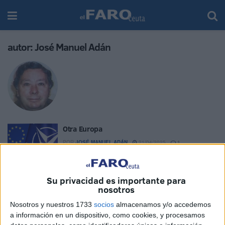
autor:
José Manuel Adán
Otra Europa
POR
JOSÉ MANUEL ADÁN
21/04/2025
1
El surrealismo de los necios
Su privacidad es importante para
POR
JOSÉ MANUEL ADÁN
11/04/2025
1
nosotros
Competencias a los incompetentes
Nosotros y nuestros 1733
socios
almacenamos y/o accedemos
POR
JOSÉ MANUEL ADÁN
07/04/2025
0
a información en un dispositivo, como cookies, y procesamos