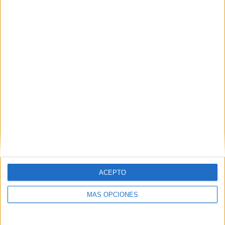
POR
JOSÉ MANUEL ADÁN
16/01/2025
0
1
2
…
31
ACEPTO
MÁS OPCIONES